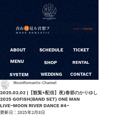
ログイン / 新規登録
ABOUT
SCHEDULE
TICKET
MENU
SHOP
RENTAL
SYSTEM
WEDDING
CONTACT
MoonRomantic-Channel
2025.02.02 |【観覧+配信】夜)春節のかりゆし
2025 GOFISH(BAND SET) ONE MAN
LIVE~MOON RIVER DANCE #4~
更新日：
2025年2月8日