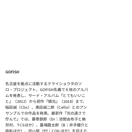
GOFISH
名古屋を拠点に活動するテライショウタのソ
ロ・プロジェクト。GOFISH名義で６枚のアルバ
ムを発表し、サード・アルバム『とてもいいこ
と』（2012）から前作『燐光』（2018）まで、
稲田誠（Cbs）、黒田誠二郎（Cello）とのアン
サンブルでの作品を発表。最新作『光の速さで
佇んで』では、藤巻鉄郎（Dr｜池間由布子と無
労村、TCSほか）、墓場戯太郎（B｜井手健介と
母船ほか）、中山努（Pf｜COILほか）を迎えた