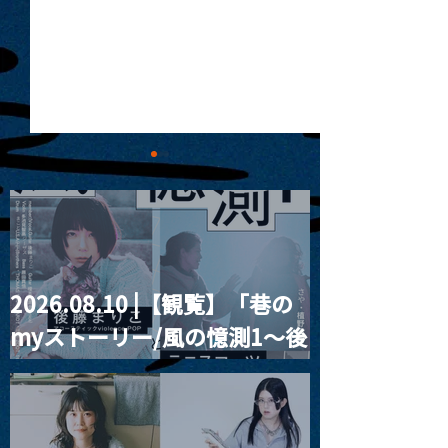
2026.08.10 |【観覧】「巷の
MoonRomantic
2021.03.09 
myストーリー/風の憶測1～後
Channel1周年記念Live
信】himarz (
藤まりこアコースティック
violence POPとテニスコー
ツ」