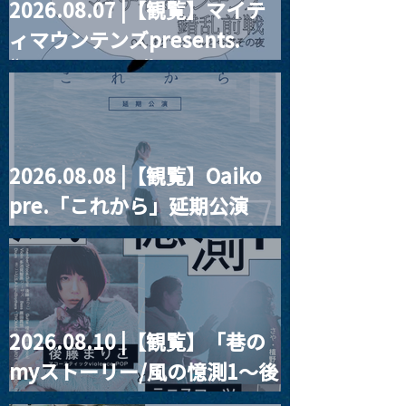
2026.08.07 |【観覧】マイテ
MoonRomantic
2021.03.20夜
ィマウンテンズpresents.
Channel1周年記念Live
『Payrin’s 桜
誕祭「卍解・千
“HALL-IN-ONE”
餅」』
2026.08.08 |【観覧】Oaiko
pre.「これから」延期公演
Blurred City Lights × 17歳
とベルリンの壁
2026.08.10 |【観覧】「巷の
myストーリー/風の憶測1～後
藤まりこアコースティック