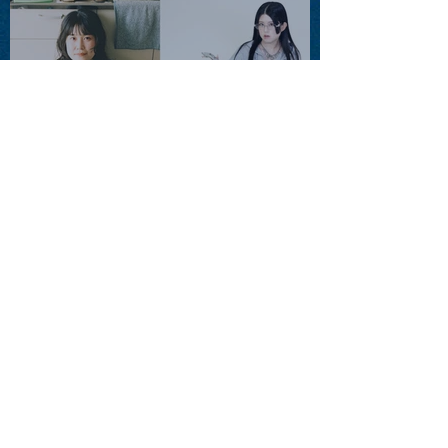
violence POPとテニスコー
ツ」
2026.08.11 |【観覧】夜）月
見ル君想フpre. Sugar Shock
2026.08.12 |【観覧】田澤孝
介 ソロワンマン 「Ballad Box
2026」