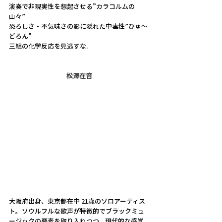
演奏で非現実性を想起させる”カラコルムの
山々”
恐ろしさ・不気味さの影に隠れた中毒性”ひゅ〜
どろん”
三組の化学反応を見逃すな.
松澤在音
大阪府出身、東京都在中 21歳のソロアーティス
ト。ソウルフルな歌声が特徴的でブラックミュ
ージックの要素を取り入れつつ、現代的な感覚