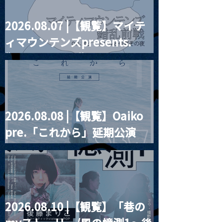
2026.08.07 |【観覧】マイテ
MoonRomantic
2021.03.20夜
ィマウンテンズpresents.
Channel1周年記念Live
『Payrin’s 桜
誕祭「卍解・千
“HALL-IN-ONE”
餅」』
2026.08.08 |【観覧】Oaiko
pre.「これから」延期公演
Blurred City Lights × 17歳
とベルリンの壁
2026.08.10 |【観覧】「巷の