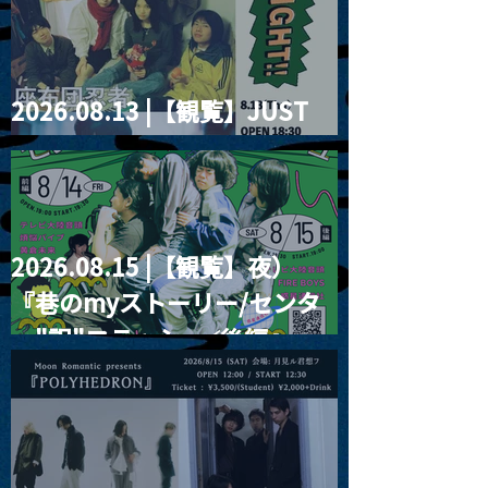
2026.08.13 |【観覧】JUST
RIGHT!! vol.26
2026.08.15 |【観覧】夜）
『巷のmyストーリー/センタ
ー"訳"フラッシュ⚡️後編』