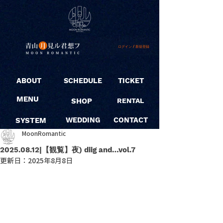
ログイン / 新規登録
ABOUT
SCHEDULE
TICKET
MENU
SHOP
RENTAL
SYSTEM
WEDDING
CONTACT
MoonRomantic
2025.08.12|【観覧】夜) diig and…vol.7
更新日：
2025年8月8日