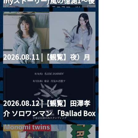
myストーリー/風の憶測1～後
藤まりこアコースティック
violence POPとテニスコー
ツ」
2026.08.11 |【観覧】夜）月
見ル君想フpre. Sugar Shock
2026.08.12 |【観覧】田澤孝
介 ソロワンマン 「Ballad Box
2026」