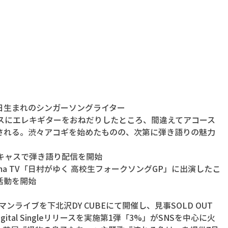
18日生まれのシンガーソングライター
スマスにエレキギターをおねだりしたところ、間違えてアコース
される。渋々アコギを始めたものの、次第に弾き語りの魅力
イキャスで弾き語り配信を開始
bema TV「日村がゆく 高校生フォークソングGP」に出演したこ
活動を開始
ンマンライブを下北沢DY CUBEにて開催し、見事SOLD OUT
igital Singleリリースを実施第1弾「3%」がSNSを中心に火