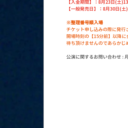
【入金期間】：8月23日(土)13:0
【一般発売日】：8月30日(土)1
※整理番号順入場
チケット申し込みの際に発行
開場時刻の【15分前】以降
待ち頂けませんのであらかじ
公演に関するお問い合わせ : 月見ル