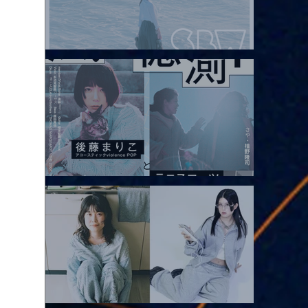
2026.08.08 |【観覧】Oaiko pre.「これから」延期公演 Blurred
City Lights × 17歳とベルリンの壁
2026.08.10 |【観覧】「巷のmyストーリー/風の憶測1～後藤まりこ
アコースティックviolence POPとテニスコーツ」