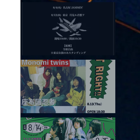
2026.08.11 |【観覧】夜）月見ル君想フpre. Sugar Shock
2026.08.12 |【観覧】田澤孝介 ソロワンマン 「Ballad Box 2026」
2026.08.13 |【観覧】JUST RIGHT!! vol.26