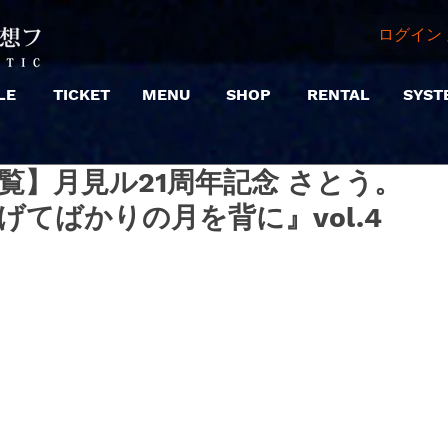
ログイン 
LE
TICKET
MENU
SHOP
RENTAL
SYST
 |【観覧】月見ル21周年記念 さとう。
見上げてばかりの月を背に』vol.4