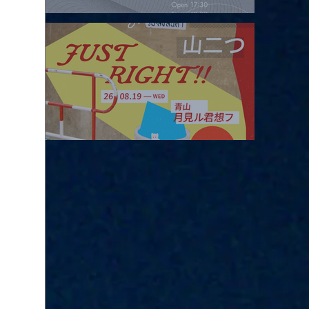
2026.08.16 |【観覧】夜）four dots vol.2
2026.08.19 |【観覧】JUST RIGHT!! vol.27