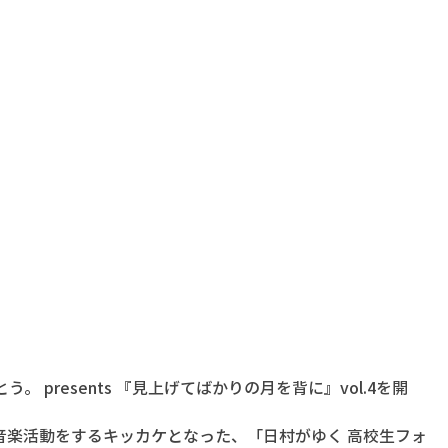
 presents 『見上げてばかりの月を背に』vol.4を開
音楽活動をするキッカケとなった、
「日村がゆく 高校生フォ