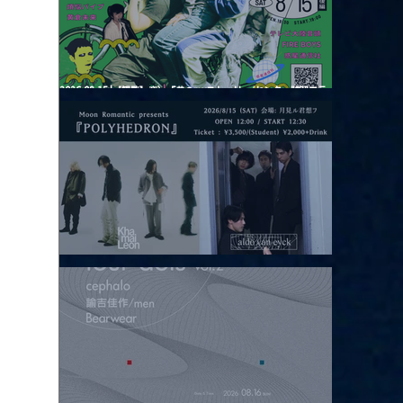
2026.08.15 |【観覧】夜）『巷のmyストーリー/センター"訳"フラ
ッシュ⚡️後編』
2026.08.15 |【観覧】昼）月見ルpre.『POLYHEDRON』