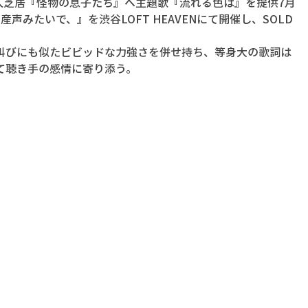
人芝居『怪物の息子たち』へ主題歌『流れる色は』を提供7月 
声みたいで、』を渋谷LOFT HEAVENにて開催し、SOLD 
叫びにも似たビビッドな力強さを併せ持ち、等身大の歌詞は
て聴き手の感情に寄り添う。