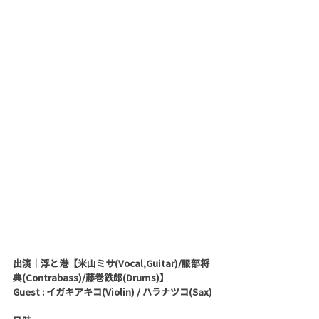
出演｜
浮と港
【米山ミサ(Vocal,Guitar)/服部将
典(Contrabass)/藤巻鉄郎(Drums)】
Guest : イガキアキコ(Violin) / ハラナツコ(Sax)