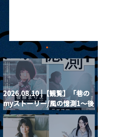
2026.08.10 |【観覧】「巷の
MoonRomantic
2021.03.20夜
myストーリー/風の憶測1～後
Channel1周年記念Live
『Payrin’s 桜
誕祭「卍解・千
藤まりこアコースティック
餅」』
violence POPとテニスコー
ツ」