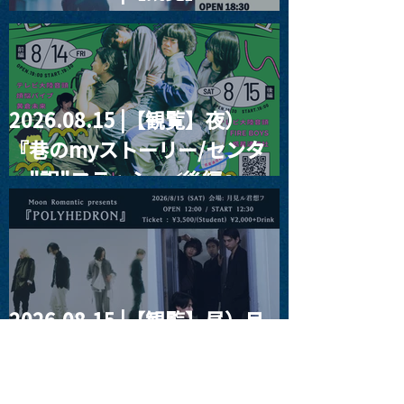
RIGHT!! vol.26
2026.08.15 |【観覧】夜）
『巷のmyストーリー/センタ
ー"訳"フラッシュ⚡️後編』
2026.08.15 |【観覧】昼）月
見ルpre.『POLYHEDRON』