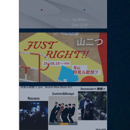
2026.08.16 |【観覧】夜）four dots vol.2
2026.08.19 |【観覧】JUST RIGHT!! vol.27