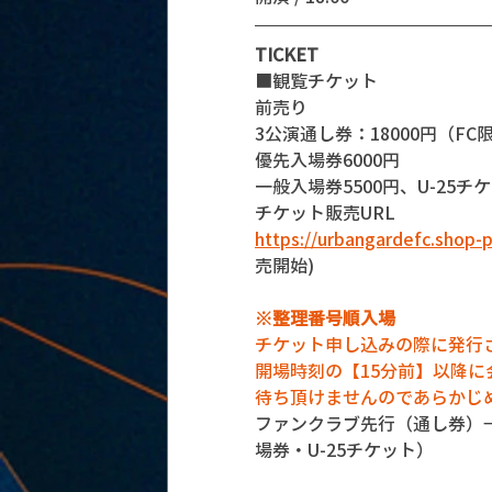
TICKET
■観覧チケット
前売り
3公演通し券：18000円（
優先入場券6000円
一般入場券5500円、U-25チケット
チケット販売URL
https://urbangardefc.shop
売開始)
※整理番号順入場
チケット申し込みの際に発行
開場時刻の【15分前】以降
待ち頂けませんのであらかじ
ファンクラブ先行（通し券）
場券・U-25チケット） 