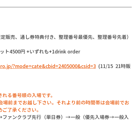
FC限定販売、通し券特典付き、整理番号最優先、整理番号先着）
4500円 +いずれも+1drink order
-pro.jp/?mode=cate&cbid=2405000&csid=3
  (11/15  21時販
される番号順の入場です。
に会場前までお越し下さい。それより前の時間帯は会場前でお
めご了承ください。
→ファンクラブ先行（単日券）→一般（優先入場券→一般入