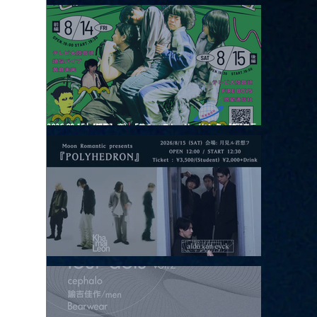
2026.08.13 |【観覧】JUST RIGHT!! vol.26
2026.08.15 |【観覧】夜）『巷のmyストーリー/センター"訳"フラ
ッシュ⚡️後編』
2026.08.15 |【観覧】昼）月見ルpre.『POLYHEDRON』