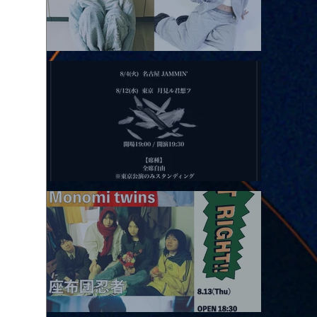
2026.08.11 |【観覧】夜）月見ル君想フpre. Sugar Shock
2026.08.12 |【観覧】田澤孝介 ソロワンマン 「Ballad Box 2026」