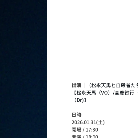
出演｜
（松永天馬と自殺者たち
【松永天馬（VO）/高慶智行（
（Dr)】
日時
2026.01.31(土)
開場 / 17:30
開演 / 18:00 