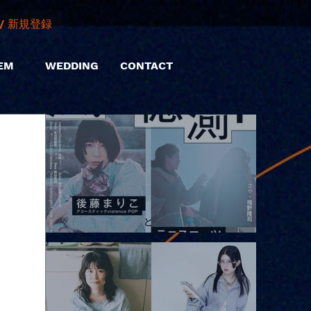
/ 新規登録
EM
WEDDING
CONTACT
2026.08.10 |【観覧】「巷のmyストーリー/風の憶測1～後藤まりこ
アコースティックviolence POPとテニスコーツ」