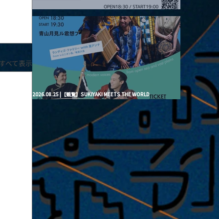
2026.08.20 |【観覧】月見ル君想フpre. “Brand New Moon #3”
すべて表示
2026.08.25 |【観覧】SUKIYAKI MEETS THE WORLD
presentsLINDIGO FAMILY with ANNA SATO, ODUCHU modern
voices from open sea and vast plains