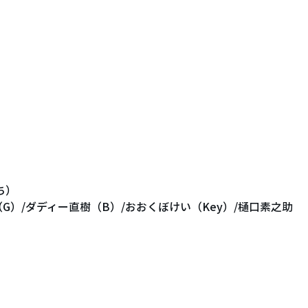
） 
G）/ダディー直樹（B）/おおくぼけい（Key）/樋口素之助