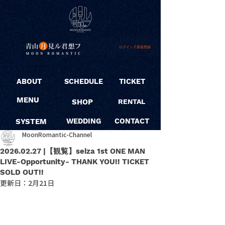
ログイン / 新規登録
ABOUT
SCHEDULE
TICKET
MENU
SHOP
RENTAL
SYSTEM
WEDDING
CONTACT
MoonRomantic-Channel
2026.02.27 |【観覧】seiza 1st ONE MAN
LIVE-Opportunity- THANK YOU!! TICKET
SOLD OUT!!
更新日：
2月21日