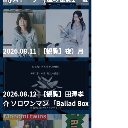
藤まりこアコースティック
violence POPとテニスコー
ツ」
2026.08.11 |【観覧】夜）月
見ル君想フpre. Sugar Shock
2026.08.12 |【観覧】田澤孝
介 ソロワンマン 「Ballad Box
2026」