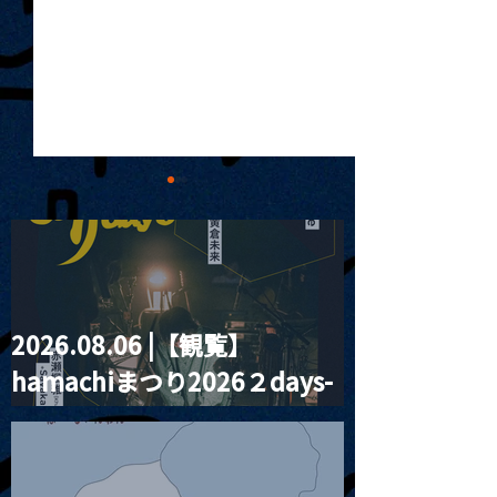
2026.08.06 |【観覧】
MoonRomantic
2021.03.20夜
hamachiまつり2026２days-
Channel1周年記念Live
『Payrin’s 桜
誕祭「卍解・千
月見ル君想フ編②
餅」』