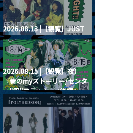
2026.08.13 |【観覧】JUST
RIGHT!! vol.26
2026.08.15 |【観覧】夜）
『巷のmyストーリー/センタ
ー"訳"フラッシュ⚡️後編』