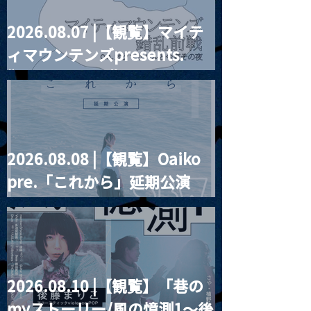
2026.08.07 |【観覧】マイテ
ィマウンテンズpresents.
“HALL-IN-ONE”
2026.08.08 |【観覧】Oaiko
pre.「これから」延期公演
Blurred City Lights × 17歳
とベルリンの壁
2026.08.10 |【観覧】「巷の
myストーリー/風の憶測1～後