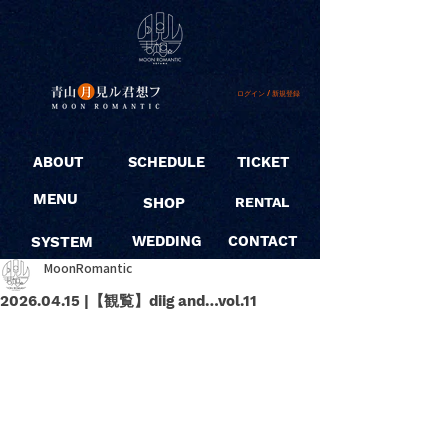
ログイン / 新規登録
ABOUT
SCHEDULE
TICKET
MENU
SHOP
RENTAL
SYSTEM
WEDDING
CONTACT
MoonRomantic
2026.04.15 |【観覧】diig and…vol.11