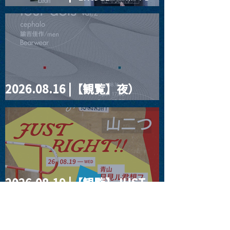
見ルpre.『POLYHEDRON』
2026.08.16 |【観覧】夜）
four dots vol.2
2026.08.19 |【観覧】JUST
RIGHT!! vol.27