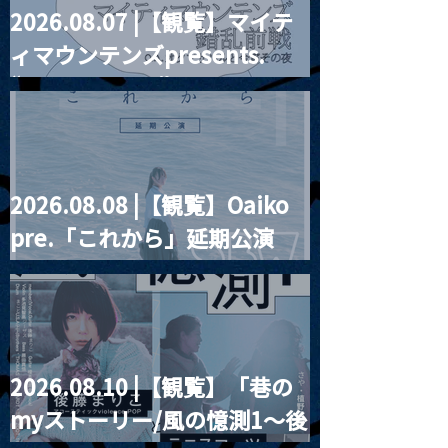
2026.08.07 |【観覧】マイテ
MoonRomantic
2021.03.20夜
ィマウンテンズpresents.
Channel1周年記念Live
『Payrin’s 桜
誕祭「卍解・千
“HALL-IN-ONE”
餅」』
2026.08.08 |【観覧】Oaiko
pre.「これから」延期公演
Blurred City Lights × 17歳
とベルリンの壁
2026.08.10 |【観覧】「巷の
myストーリー/風の憶測1～後