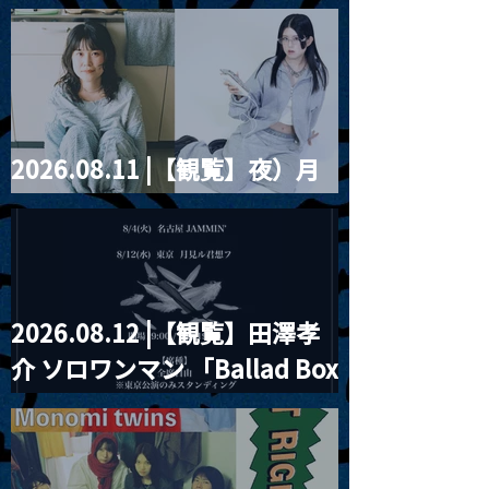
藤まりこアコースティック
violence POPとテニスコー
ツ」
2026.08.11 |【観覧】夜）月
見ル君想フpre. Sugar Shock
2026.08.12 |【観覧】田澤孝
介 ソロワンマン 「Ballad Box
2026」