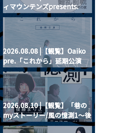
2021.03.20夜
ィマウンテンズpresents.
Channel1周年記念Live
『Payrin’s 桜
誕祭「卍解・千
“HALL-IN-ONE”
餅」』
2026.08.08 |【観覧】Oaiko
pre.「これから」延期公演
Blurred City Lights × 17歳
とベルリンの壁
2026.08.10 |【観覧】「巷の
myストーリー/風の憶測1～後
藤まりこアコースティック