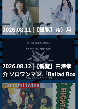
violence POPとテニスコー
ツ」
2026.08.11 |【観覧】夜）月
見ル君想フpre. Sugar Shock
2026.08.12 |【観覧】田澤孝
介 ソロワンマン 「Ballad Box
2026」