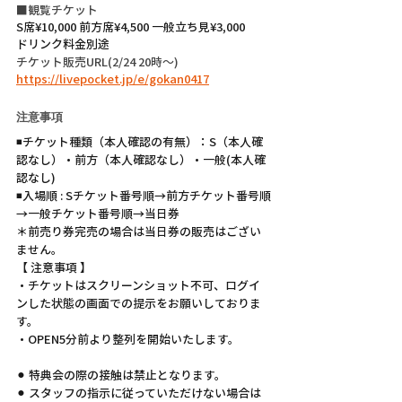
■観覧チケット
S席¥10,000 前方席¥4,500 一般立ち見¥3,000
ドリンク料金別途
チケット販売URL(2/24 20時〜)
https://livepocket.jp/e/gokan0417
注意事項
◾チケット種類（本人確認の有無）：S（本人確
認なし）・前方（本人確認なし）・一般(本人確
認なし)
◾入場順 : Sチケット番号順→前方チケット番号順
→一般チケット番号順→当日券
＊前売り券完売の場合は当日券の販売はござい
ません。
【 注意事項 】
・チケットはスクリーンショット不可、ログイ
ンした状態の画面での提示をお願いしておりま
す。
・OPEN5分前より整列を開始いたします。
⚫︎ 特典会の際の接触は禁止となります。
⚫︎ スタッフの指示に従っていただけない場合は