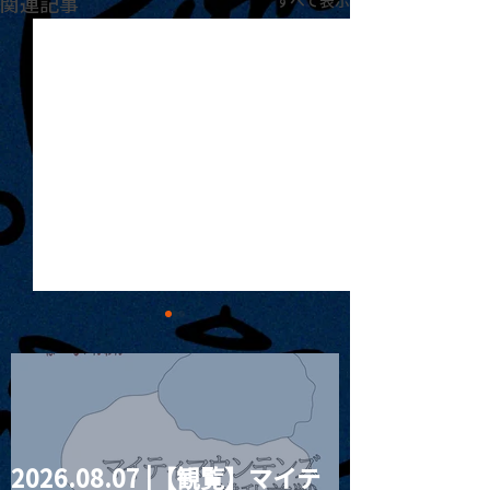
関連記事
すべて表示
2026.08.07 |【観覧】マイテ
MoonRomantic