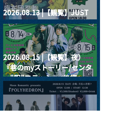
2026.08.13 |【観覧】JUST
RIGHT!! vol.26
2026.08.15 |【観覧】夜）
『巷のmyストーリー/センタ
ー"訳"フラッシュ⚡️後編』
2026.08.15 |【観覧】昼）月
見ルpre.『POLYHEDRON』