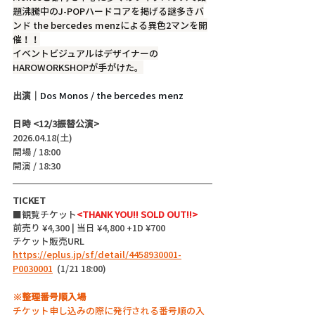
題沸騰中のJ-POPハードコアを掲げる謎多きバ
ンド the bercedes menzによる異色2マンを開
催！！
イベントビジュアルはデザイナーの
HAROWORKSHOPが手がけた。
出演｜
Dos Monos / the bercedes menz
日時 <12/3振替公演>
2026.04.18(土)
開場 / 18:00
開演 / 18:30 
TICKET
■観覧チケット
<THANK YOU!! SOLD OUT!!>
前売り ¥4,300 | 当日 ¥4,800 +1D ¥700
チケット販売URL
https://eplus.jp/sf/detail/4458930001-
P0030001
  (1/21 18:00)
※整理番号順入場
チケット申し込みの際に発行される番号順の入