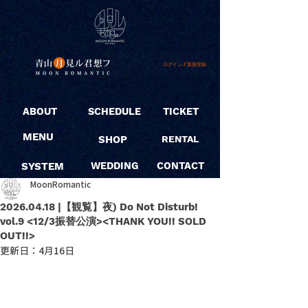
ログイン / 新規登録
ABOUT
SCHEDULE
TICKET
MENU
SHOP
RENTAL
SYSTEM
WEDDING
CONTACT
MoonRomantic
2026.04.18 |【観覧】夜) Do Not Disturb!
vol.9 <12/3振替公演><THANK YOU!! SOLD
OUT!!>
更新日：
4月16日