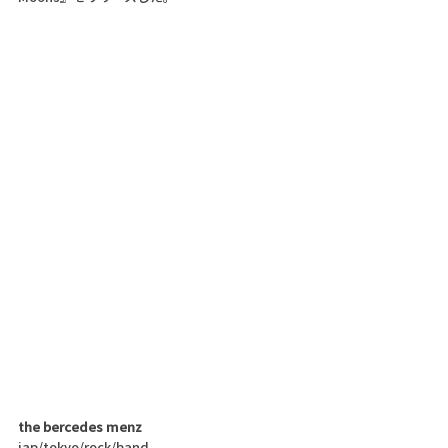
the bercedes menz
jap/tokyo/rock/band