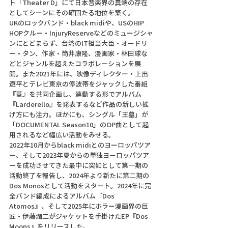
ト「Theater D」にて日本音楽界の異端の存在
としてシーンにその確固たる地位を築く。
UKのロックバンド・black midiや、USのHIP 
HOPクルー・InjuryReserveなどのミュージシャ
ンにとどまらず、台湾のIT担当大臣・オードリ
ー・タン、作家・筒井康隆、漫画家・林田球な
どとジャンルを超えたコラボレーションを展
開。また2021年には、映像ディレクター・上出
遼平とテレビ東京の停波帯をジャックした番組
『蓋』を共同企画し、連動する形でアルバム
『Larderello』を発表するなど作品の新しい拡
げ方にも注力。ほかにも、シングル「王墓」が
「DOCUMENTAL Season10」のOP曲として起
用されるなど幅広い活動をみせる。
2022年10月からblack midiとのヨーロッパツア
ー、そして2023年夏からの単独ヨーロッパツア
ーを成功させてきた最中に突如として第一期の
活動終了を報告し、2024年より新たに第二期の
Dos Monosとして活動をスタート。2024年に完
全バンド編成によるアルバム『Dos 
Atomos』、そして2025年にホラー漫画界の巨
匠・伊藤潤二がジャケットを手掛けたEP『Dos 
Moons』をリリースした。