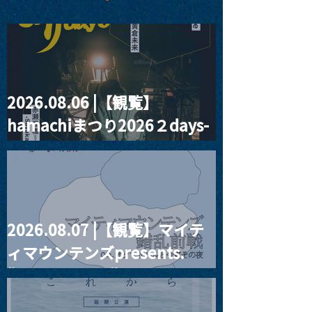
2026.08.06 |【観覧】
MoonRomantic
2021.03.20夜
hamachiまつり2026２days-
Channel1周年記念Live
『Payrin’s 桜
誕祭「卍解・千
月見ル君想フ編②
餅」』
2026.08.07 |【観覧】マイテ
ィマウンテンズpresents.
“HALL-IN-ONE”