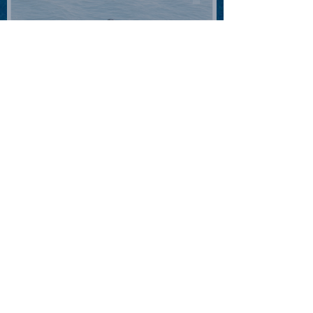
2026.08.08 |【観覧】Oaiko
pre.「これから」延期公演
Blurred City Lights × 17歳
とベルリンの壁
2026.08.10 |【観覧】「巷の
myストーリー/風の憶測1～後
藤まりこアコースティック
violence POPとテニスコー
ツ」