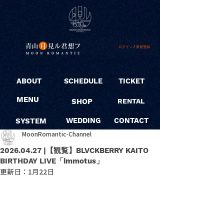
ログイン / 新規登録
ABOUT
SCHEDULE
TICKET
MENU
SHOP
RENTAL
SYSTEM
WEDDING
CONTACT
MoonRomantic-Channel
2026.04.27 |【観覧】BLVCKBERRY KAITO
BIRTHDAY LIVE「immotus」
更新日：
1月22日