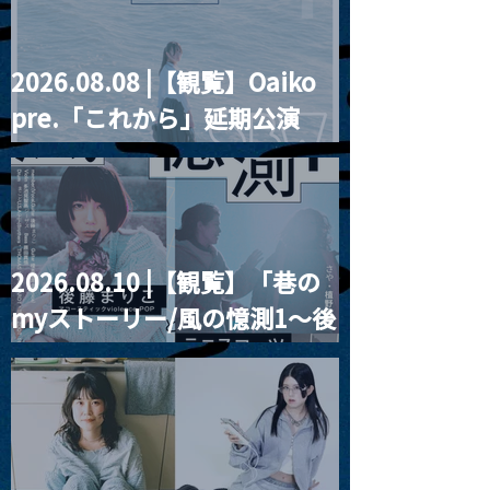
2026.08.08 |【観覧】Oaiko
pre.「これから」延期公演
Blurred City Lights × 17歳
とベルリンの壁
2026.08.10 |【観覧】「巷の
myストーリー/風の憶測1～後
藤まりこアコースティック
violence POPとテニスコー
ツ」