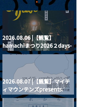
2026.08.06 |【観覧】
MoonRomantic
2021.03.20夜
hamachiまつり2026２days-
Channel1周年記念Live
『Payrin’s 桜
誕祭「卍解・千
月見ル君想フ編②
餅」』
2026.08.07 |【観覧】マイテ
ィマウンテンズpresents.
“HALL-IN-ONE”