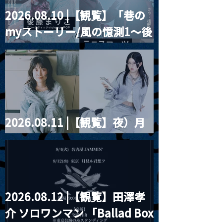
2026.08.10 |【観覧】「巷の
MoonRomantic
2021.03.20夜
myストーリー/風の憶測1～後
Channel1周年記念Live
『Payrin’s 桜
誕祭「卍解・千
藤まりこアコースティック
餅」』
violence POPとテニスコー
ツ」
2026.08.11 |【観覧】夜）月
見ル君想フpre. Sugar Shock
2026.08.12 |【観覧】田澤孝
介 ソロワンマン 「Ballad Box