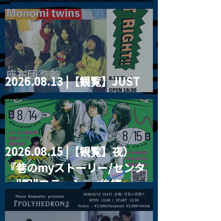
2026」
2026.08.13 |【観覧】JUST
RIGHT!! vol.26
2026.08.15 |【観覧】夜）
『巷のmyストーリー/センタ
ー"訳"フラッシュ⚡️後編』