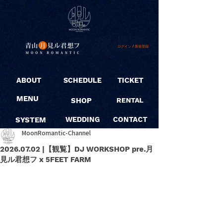
ログイン / 新規登録
ABOUT
SCHEDULE
TICKET
MENU
SHOP
RENTAL
SYSTEM
WEDDING
CONTACT
MoonRomantic-Channel
2026.07.02 |【観覧】DJ WORKSHOP pre.月
見ル君想フ x 5FEET FARM