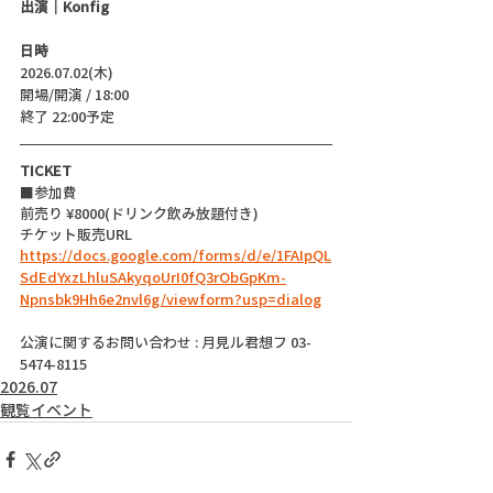
出演｜Konfig
日時
2026.07.02(木)
開場/開演 / 18:00 
終了 22:00予定
TICKET
■参加費
前売り ¥8000(ドリンク飲み放題付き)
チケット販売URL
https://docs.google.com/forms/d/e/1FAIpQL
SdEdYxzLhluSAkyqoUrI0fQ3rObGpKm-
Npnsbk9Hh6e2nvl6g/viewform?usp=dialog
公演に関するお問い合わせ : 月見ル君想フ 03-
5474-8115
2026.07
観覧イベント