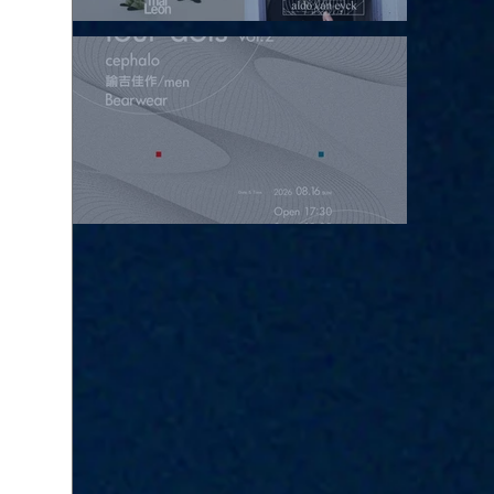
2026.08.15 |【観覧】昼）月見ルpre.『POLYHEDRON』
2026.08.16 |【観覧】夜）four dots vol.2