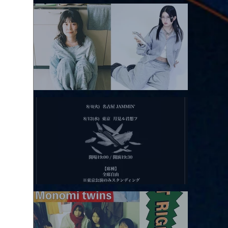
アコースティックviolence POPとテニスコーツ」
2026.08.11 |【観覧】夜）月見ル君想フpre. Sugar Shock
2026.08.12 |【観覧】田澤孝介 ソロワンマン 「Ballad Box 2026」