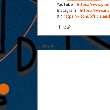
YouTube：
https://www.yo
Instagram：
https://www.ins
X：
https://x.com/officialau
関連記事