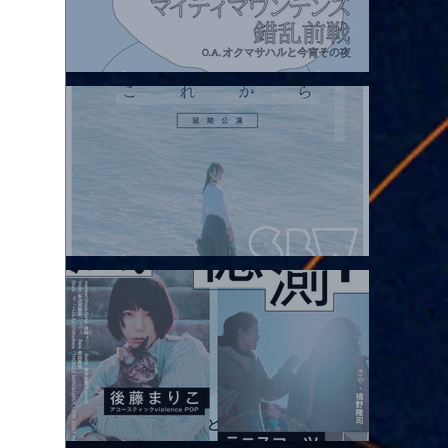
2026.08.07 |【観覧】マイティマウンテンズpresents. “HALL-IN-
ONE”
2026.08.08 |【観覧】Oaiko pre.「これから」延期公演 Blurred
City Lights × 17歳とベルリンの壁
2026.08.10 |【観覧】「巷のmyストーリー/風の憶測1～後藤まりこ