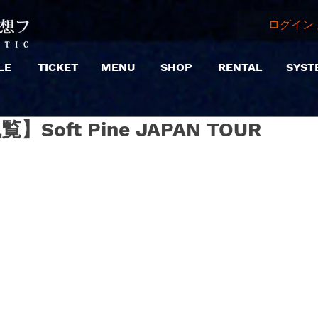
ログイン 
LE
TICKET
MENU
SHOP
RENTAL
SYST
観覧】Soft Pine JAPAN TOUR