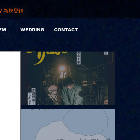
/ 新規登録
EM
WEDDING
CONTACT
2026.08.06 |【観覧】hamachiまつり2026２days-月見ル君想フ編
②