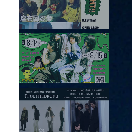
2026.08.13 |【観覧】JUST RIGHT!! vol.26
2026.08.15 |【観覧】夜）『巷のmyストーリー/センター"訳"フラ
ッシュ⚡️後編』