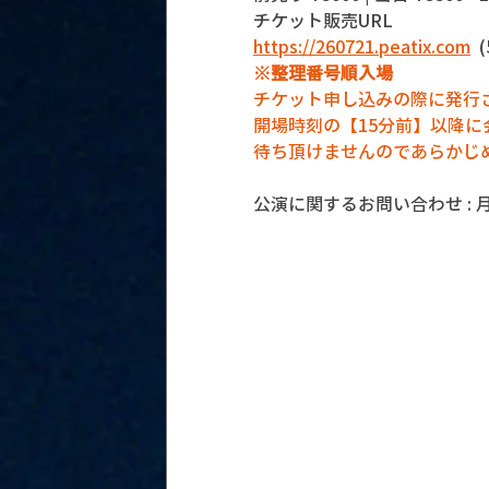
チケット販売URL
https://260721.peatix.com
 
※整理番号順入場
チケット申し込みの際に発行
開場時刻の【15分前】以降
待ち頂けませんのであらかじ
公演に関するお問い合わせ : 月見ル