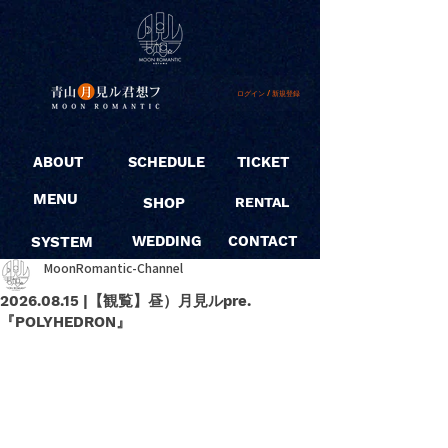
ログイン / 新規登録
ABOUT
SCHEDULE
TICKET
MENU
SHOP
RENTAL
SYSTEM
WEDDING
CONTACT
MoonRomantic-Channel
2026.08.15 |【観覧】昼）月見ルpre.
『POLYHEDRON』