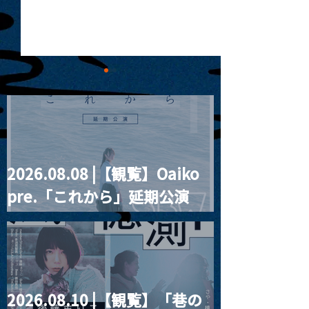
2026.08.08 |【観覧】Oaiko
MoonRomantic
2021.03.20夜
pre.「これから」延期公演
Channel1周年記念Live
『Payrin’s 桜
誕祭「卍解・千
Blurred City Lights × 17歳
餅」』
とベルリンの壁
2026.08.10 |【観覧】「巷の