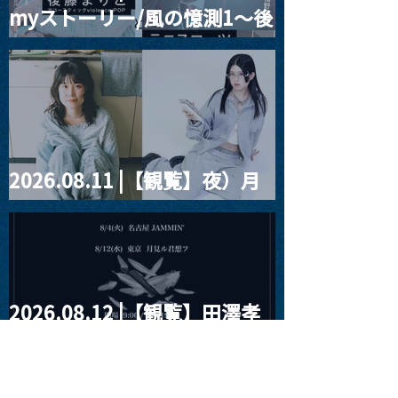
myストーリー/風の憶測1～後
藤まりこアコースティック
violence POPとテニスコー
ツ」
2026.08.11 |【観覧】夜）月
見ル君想フpre. Sugar Shock
2026.08.12 |【観覧】田澤孝
介 ソロワンマン 「Ballad Box
2026」