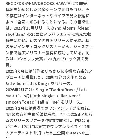
RECORDS やHMV&BOOKS HAKATA にて即完。
福岡を始めとした音楽シーンで注目を浴び、そ
の存在はインターネットやライブを見た観客に
よって全国に知られることになる。その音楽性
は、2023年10月リリースの2nd Album『dead 
shot dan』の20曲というバラエティに富んだ収
録曲に帰結。初の全国展開リリースが実現。耳
の早いインディロックリスナーから、ジャズファ
ンまで幅広いリスナー獲得に成功している。同
作はCDショップ大賞2024 九州ブロック賞を受
賞。
2025年6月には前作よりもさらに多様な音楽的ア
プローチに挑戦した、20曲71分の大作となる
3rd Album『das Ding』をリリース。
2026年2月に7th Single “Berlin/Brass / Let-
Me-Ct”、5月に8th Single "Gilles Nerv / 
smooth “dead” fallin’ line" をリリース。
2025年2月には香港でのワンマンライブを敢行。
4月の東京初主催公演は完売。7月には3rdアルバ
ムのリリースツアーを4都市で開催し、内3公演
が完売。12月には東京でワンマンライブと12組
のアーティストを招いた自主企画を2DAYSを主