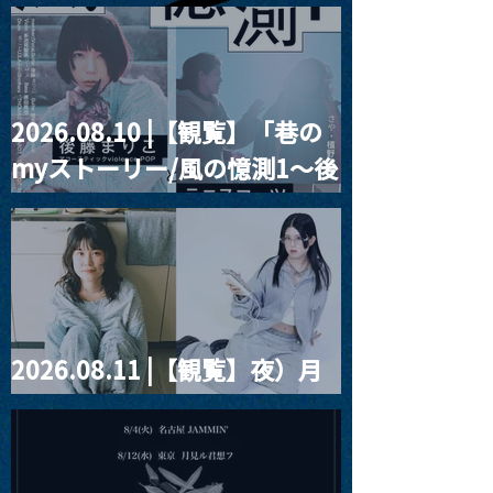
2026.08.10 |【観覧】「巷の
東郷清丸匚 初のホール単
【公演中止・払
myストーリー/風の憶測1～後
独公演「匚ル」(ほうる)を
ついて】
改修前の武蔵野公会堂で
2025/11/25「J.
藤まりこアコースティック
開催
Teo Glacier」
violence POPとテニスコー
2026/3/18「Se
ツ」
Wright」
2026.08.11 |【観覧】夜）月
見ル君想フpre. Sugar Shock