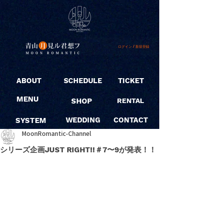
ログイン / 新規登録
ABOUT
SCHEDULE
TICKET
MENU
SHOP
RENTAL
SYSTEM
WEDDING
CONTACT
MoonRomantic-Channel
シリーズ企画JUST RIGHT!!＃7〜9が発表！！