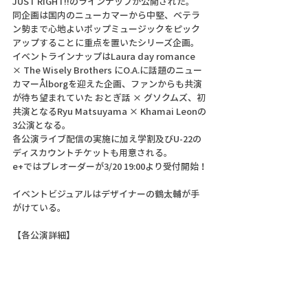
JUST RIGHT!!のラインナップが公開された。
同企画は国内のニューカマーから中堅、ベテラ
ン勢まで心地よいポップミュージックをピック
アップすることに重点を置いたシリーズ企画。
イベントラインナップはLaura day romance 
× The Wisely Brothers にO.A.に話題のニュー
カマーÅlborgを迎えた企画、ファンからも共演
が待ち望まれていた おとぎ話 × グソクムズ、初
共演となるRyu Matsuyama × Khamai Leonの
3公演となる。
各公演ライブ配信の実施に加え学割及びU-22の
ディスカウントチケットも用意される。
e+ではプレオーダーが3/20 19:00より受付開始！
イベントビジュアルはデザイナーの鶴太輔が手
がけている。
【各公演詳細】