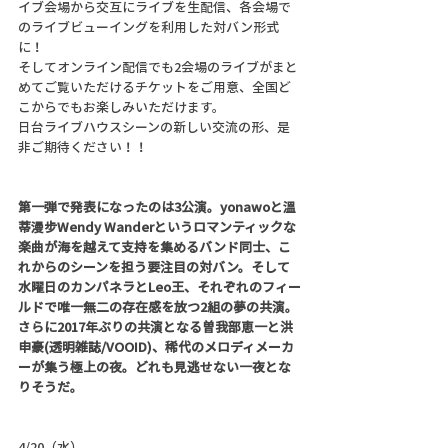
イブ会場から交互にライブを生配信、各会場で
のライブビューイングを利用した対バン形式
に！
そしてオンライン配信でも2会場のライブがまと
めてご覧いただけるチケットをご用意、全国ど
こからでもお楽しみいただけます。
日台ライブハウスシーンの新しい交流の形、是
非ご期待ください！！
第一弾で発表になったのは3公演。yonawoと溫
蒂漫步Wendy Wanderというロマンティックな
楽曲が海を越えて支持を集めるバンド同士、こ
れからのシーンを担う要注目の対バン。そして
水曜日のカンパネラとLeo王、それぞれのフィー
ルドで唯一無二の存在感を放つ2組の夢の共演。
さらに2017年ぶりの共演となる曽我部恵一と洪
申豪(透明雑誌/VOOID)、稀代のメロディメーカ
ーが集う極上の夜。どれも見逃せない一夜とな
りそうだ。
4/20（水）