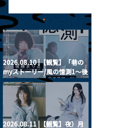
2026.08.10 |【観覧】「巷の
東郷清丸匚 初のホール単
【公演中止・払
myストーリー/風の憶測1～後
独公演「匚ル」(ほうる)を
ついて】
改修前の武蔵野公会堂で
2025/11/25「J.
藤まりこアコースティック
開催
Teo Glacier」
violence POPとテニスコー
2026/3/18「Se
ツ」
Wright」
2026.08.11 |【観覧】夜）月