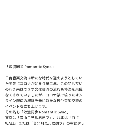
「浪漫同步 Romantic Sync.」
日台音楽交流は新たな時代を迎えようとしてい
た矢先にコロナが始まり早二年、この間お互い
の行き来はできず文化交流の流れも停滞を余儀
なくされていましたが、コロナ禍で培ったオン
ライン配信の経験を元に新たな日台音楽交流の
イベントを立ち上げます。
その名も「浪漫同步 Romantic Sync.」
東京は「青山月見ル君想フ」、台北は「THE 
WALL」または「台北月見ル君想フ」の有観客ラ