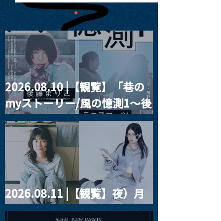
2026.08.10 |【観覧】「巷の
東郷清丸匚 初のホール単
【公演中止・払
myストーリー/風の憶測1～後
独公演「匚ル」(ほうる)を
ついて】
改修前の武蔵野公会堂で
2025/11/25「J.
藤まりこアコースティック
開催
Teo Glacier」
violence POPとテニスコー
2026/3/18「Se
ツ」
Wright」
2026.08.11 |【観覧】夜）月
見ル君想フpre. Sugar Shock