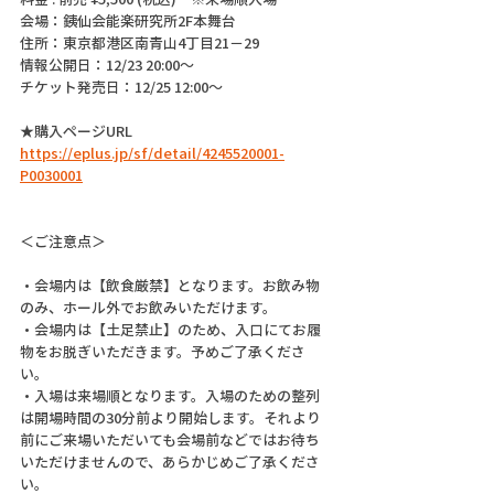
会場：銕仙会能楽研究所2F本舞台
住所：東京都港区南青山4丁目21−29
情報公開日：12/23 20:00〜
チケット発売日：12/25 12:00〜
★購入ページURL
https://eplus.jp/sf/detail/4245520001-
P0030001
＜ご注意点＞
・会場内は【飲食厳禁】となります。お飲み物
のみ、ホール外でお飲みいただけます。
・会場内は【土足禁止】のため、入口にてお履
物をお脱ぎいただきます。予めご了承くださ
い。
・入場は来場順となります。入場のための整列
は開場時間の30分前より開始します。それより
前にご来場いただいても会場前などではお待ち
いただけませんので、あらかじめご了承くださ
い。