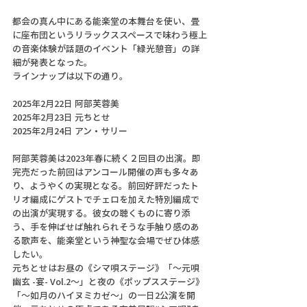
都会の真ん中にある能楽堂の本舞台を使い、畳
に座布団というリラックススペースで味わう極上
の音楽体験が話題のイベント「緑光憩音」の詳
細が発表となった。
ラインナップは以下の通り。
2025年2月22日 阿部芙蓉美
2025年2月23日 元ちとせ
2025年2月24日 アン・サリー
阿部芙蓉美は2023年春に続く２回目の出演。即
完売だった前回はアンコール開催の声も多々あ
り、ようやくの実現となる。前回好評だったト
リオ編成にゲストでチェロを加えた特別編成で
の出演が実現する。彼女の聴くものに寄り添
う、手を伸ばせば触れられそうな手触り感のあ
る歌声を、能楽堂という神聖な会場でぜひ体感
したい。
元ちとせはお昼の《シマ唄ステージ》「〜元唄 
幽玄 -宴- Vol.2〜」と夜の《ポップスステージ》
「〜如月のハイヌミカゼ〜」の一日2公演を開