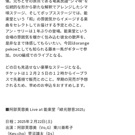
催。元ちとせの原点である奄美民謡“シマ唄”を
伝統的な形から新たな解釈でアレンジしたシマ
唄ステージ、そしてポップスステージでは、能
楽堂という「和」の雰囲気からイメージする楽
曲をセレクトしてお届けする予定とのこと。
アン・サリーは１年ぶりの登場。能楽堂という
会場の雰囲気を暖かく包み込む彼女の歌声を、
是非なまで体感してもらいたい。今回はorange 
pekoeとしても知られる藤本一馬がギターで参
加。DUO編成でのライブとなる。
どの日も見逃せない豪華なステージとなる。
チケットは１２月２５日の１２時からイープラ
スで先着順で販売とのこと。早期の完売が予想
されるため、早めのお申込をおすすめします。
■阿部芙蓉美 Live at 能楽堂「緑光憩音2025」
日程；2025年２月22日(土)
出演：阿部芙蓉美（Vo,G）東川亜希子
（Key,cho）菅沼雄太（Ds）