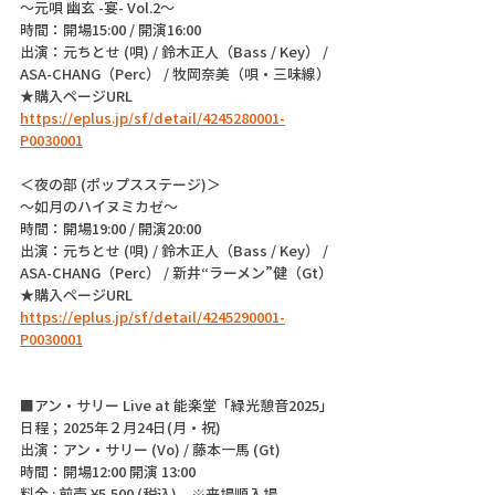
〜元唄 幽玄 -宴- Vol.2〜
時間：開場15:00 / 開演16:00
出演：元ちとせ (唄) / 鈴木正人（Bass / Key） / 
ASA-CHANG（Perc） / 牧岡奈美（唄・三味線）
★購入ページURL 
https://eplus.jp/sf/detail/4245280001-
P0030001
＜夜の部 (ポップスステージ)＞
〜如月のハイヌミカゼ〜
時間：開場19:00 / 開演20:00
出演：元ちとせ (唄) / 鈴木正人（Bass / Key） / 
ASA-CHANG（Perc） / 新井“ラーメン”健（Gt）
★購入ページURL 
https://eplus.jp/sf/detail/4245290001-
P0030001
■アン・サリー Live at 能楽堂「緑光憩音2025」
日程；2025年２月24日(月・祝)
出演：アン・サリー (Vo) / 藤本一馬 (Gt)
時間：開場12:00 開演 13:00
料金 : 前売 ¥5,500 (税込)　※来場順入場