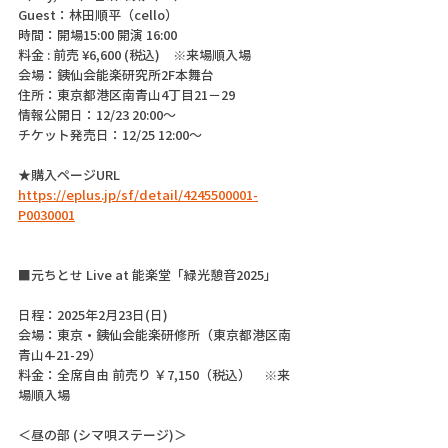
Guest：林田順平（cello）
時間：開場15:00 開演 16:00
料金 : 前売 ¥6,600 (税込)　※来場順入場
会場：銕仙会能楽研究所2F本舞台
住所：東京都港区南青山4丁目21−29
情報公開日：12/23 20:00〜
チケット発売日：12/25 12:00〜
★購入ページURL
https://eplus.jp/sf/detail/4245500001-
P0030001
■元ちとせ Live at 能楽堂「緑光憩音2025」
日程：2025年2月23日(日)
会場：東京・銕仙会能楽研修所（東京都港区南
青山4-21-29）
料金：全席自由 前売り ￥7,150（税込）　※来
場順入場
＜昼の部 (シマ唄ステージ)＞