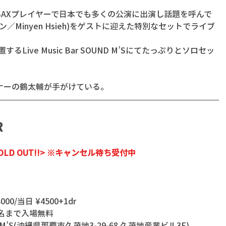
SAXプレイヤーで日本でも多くの公演に出演し話題を呼んで
／Minyen Hsieh)をゲストに迎えた特別なセットでライブ
Live Music Bar SOUND M’Sにてたっぷりとソロセッ
ナーの鶴太輔が手がけている。
  
! SOLD OUT!!> ※キャンセル待ち受付中
00/当日 ¥4500+1dr 
名まで入場無料 
UND M’S(沖縄県那覇市久茂地3-29-68 久茂地産業ビル3F) 