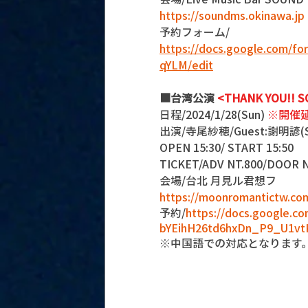
https://soundms.okinawa.jp
予約フォーム/
https://docs.google.com
qYLM/edit
■台湾公演 
<THANK YOU!! S
日程/2024/1/28(Sun) 
※開催
出演/寺尾紗穂/Guest:謝明諺(S
OPEN 15:30/ START 15:50 
TICKET/ADV NT.800/DOOR N
会場/台北 月見ル君想フ 
https://moonromantictw.co
予約/
https://docs.google.c
bYEihH26td6hxDn_P9_U1vtK
※中国語での対応となります