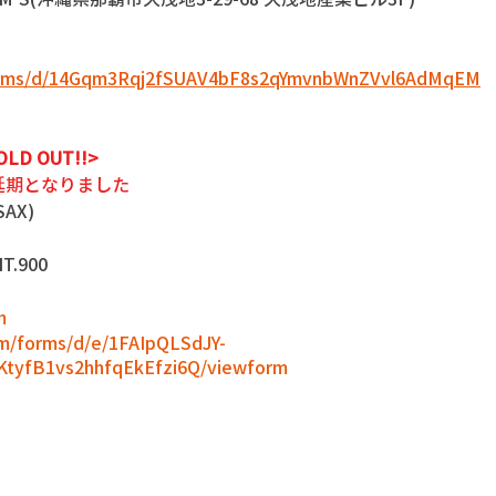
/forms/d/14Gqm3Rqj2fSUAV4bF8s2qYmvnbWnZVvl6AdMqEM
OLD OUT!!>
延期となりました
AX) 
T.900 
m
om/forms/d/e/1FAIpQLSdJY-
tyfB1vs2hhfqEkEfzi6Q/viewform
。