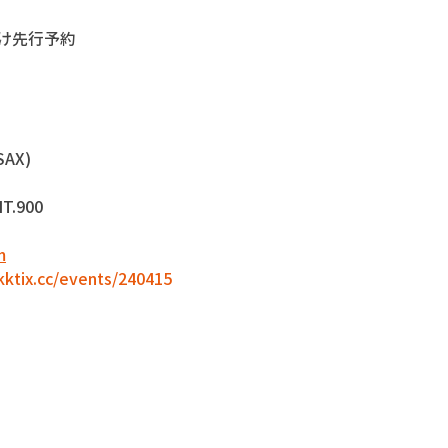
方向け先行予約
AX) 
T.900 
m
.kktix.cc/events/240415
。