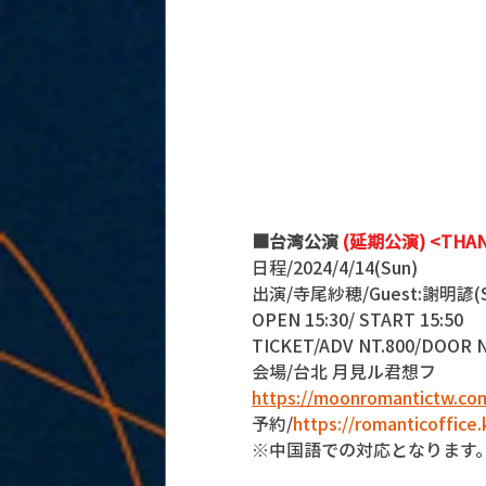
■台湾公演
 (延期公演) <THANK
日程/2024/4/14(Sun) 
出演/寺尾紗穂/Guest:謝明諺(S
OPEN 15:30/ START 15:50 
TICKET/ADV NT.800/DOOR N
会場/台北 月見ル君想フ 
https://moonromantictw.co
予約/
https://romanticoffice
※中国語での対応となります