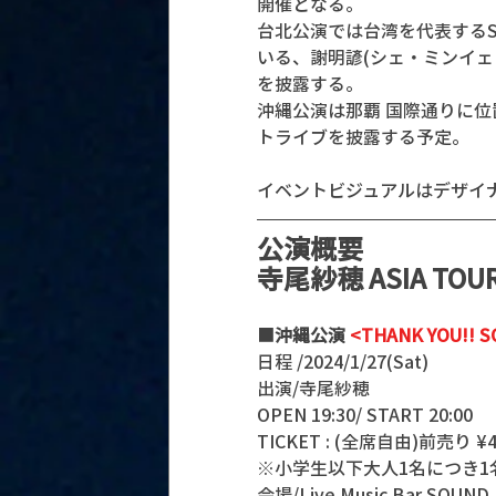
開催となる。
台北公演では台湾を代表する
いる、謝明諺(シェ・ミンイェン
を披露する。
沖縄公演は那覇 国際通りに位置する
トライブを披露する予定。
イベントビジュアルはデザイ
公演概要
寺尾紗穂 ASIA TOUR
■
沖縄公演 
<THANK YOU!
日程 /2024/1/27(Sat) 
出演/寺尾紗穂
OPEN 19:30/ START 20:00 
TICKET : (全席自由)前売り ¥40
※小学生以下大人1名につき1
会場/Live Music Bar SO