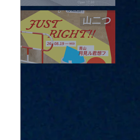
2026.08.16 |【観覧】夜）four dots vol.2
2026.08.19 |【観覧】JUST RIGHT!! vol.27