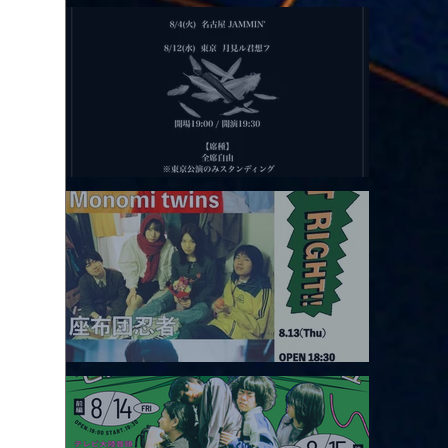
2026.08.11 |【観覧】夜）月見ル君想フpre. Sugar Shock
2026.08.12 |【観覧】田澤孝介 ソロワンマン 「Ballad Box 2026」
2026.08.13 |【観覧】JUST RIGHT!! vol.26