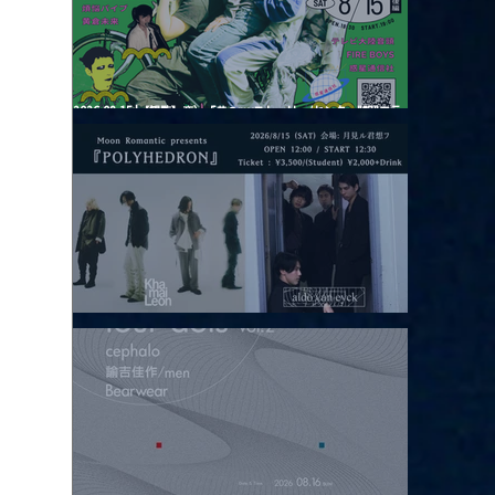
2026.08.15 |【観覧】夜）『巷のmyストーリー/センター"訳"フラ
ッシュ⚡️後編』
2026.08.15 |【観覧】昼）月見ルpre.『POLYHEDRON』