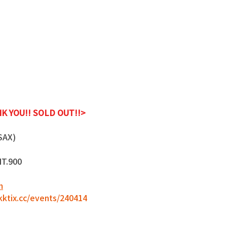
 YOU!! SOLD OUT!!> 
AX) 
T.900 
m
.kktix.cc/events/240414
。