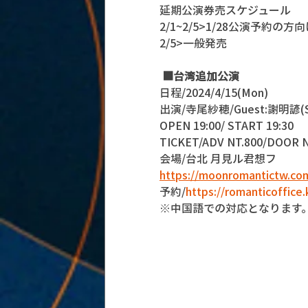
延期公演券売スケジュール
2/1~2/5>1/28公演予約の
2/5>一般発売
■台
湾追加公演 
日程/2024/4/15(Mon) 
出演/寺尾紗穂/Guest:謝明諺(S
OPEN 19:00/ START 19:30 
TICKET/ADV NT.800/DOOR N
会場/台北 月見ル君想フ 
https://moonromantictw.co
予約/
https://romanticoffice
※中国語での対応となります