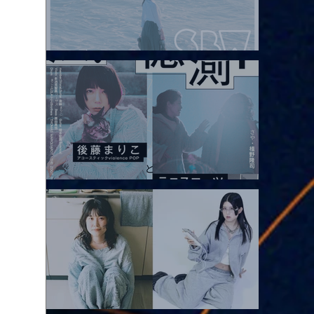
2026.08.08 |【観覧】Oaiko pre.「これから」延期公演 Blurred
City Lights × 17歳とベルリンの壁
2026.08.10 |【観覧】「巷のmyストーリー/風の憶測1～後藤まりこ
アコースティックviolence POPとテニスコーツ」