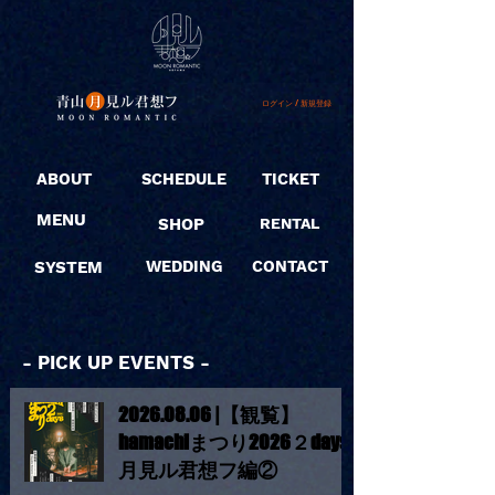
ログイン / 新規登録
ABOUT
SCHEDULE
TICKET
MENU
SHOP
RENTAL
SYSTEM
WEDDING
CONTACT
- PICK UP EVENTS -
2026.08.06 |【観覧】
hamachiまつり2026２days-
月見ル君想フ編②