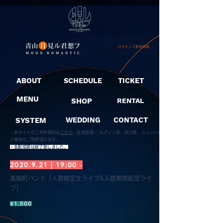
ログイン / 新規登録
ABOUT
SCHEDULE
TICKET
MENU
SHOP
RENTAL
SYSTEM
WEDDING
CONTACT
・本サイトのご利用案内は
こちら
。
会員登録 / ログイン後、投げ銭、コメントな
ど機能はご利用頂けます。
​・本配信開は終了致しました。
2020.9.21
| 19:00 -
馬喰町バンド「人数限定生ライブ&人数無限配信ライ
ブ」
¥1,500