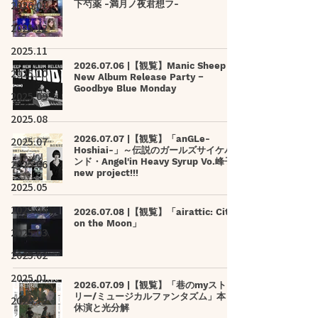
2026.01
下芍薬 -満月ノ夜君想フ-
2025.12
2025.11
2026.07.06 |【観覧】Manic Sheep
2025.10
New Album Release Party −
Goodbye Blue Monday
2025.09
2025.08
2026.07.07 |【観覧】「anGLe-
2025.07
Hoshiai-」～伝説のガールズサイケバ
ンド・Angel'in Heavy Syrup Vo.峰子
2025.06
new project!!!
2025.05
2025.04
2026.07.08 |【観覧】「airattic: City
on the Moon」
2025.03
2025.02
2025.01
2026.07.09 |【観覧】「巷のmyストー
リー/ミュージカルファンタズム」本日
2024.12
休演と光分解