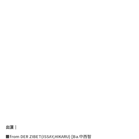
出演｜
■from DER ZIBET(ISSAY,HIKARU) [Ba.中西智