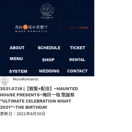
ログイン / 新規登録
ABOUT
SCHEDULE
TICKET
MENU
SHOP
RENTAL
SYSTEM
WEDDING
CONTACT
MoonRomantic
2021.07.18 |【観覧+配信】~HAUNTED
HOUSE PRESENTS~梅田一哉 聖誕祭
”ULTIMATE CELEBRATION NIGHT
2021”~THE BIRTHDAY
更新日：
2021年6月30日