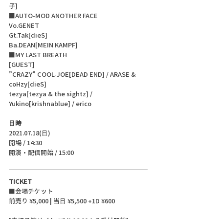
子]
■AUTO-MOD ANOTHER FACE
Vo.GENET
Gt.Tak[dieS]
Ba.DEAN[MEIN KAMPF]
■MY LAST BREATH
[GUEST]
”CRAZY” COOL-JOE[DEAD END] / ARASE & 
coHzy[dieS]
tezya[tezya & the sightz] / 
Yukino[krishnablue] / erico
日時
2021.07.18(日)
開場 / 14:30
開演・配信開始 / 15:00
TICKET
■会場チケット
前売り ¥5,000 | 当日 ¥5,500 +1D ¥600