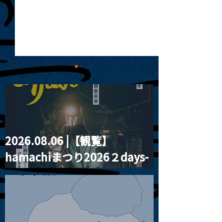
2026.08.06 |【観覧】
MoonRomantic
2021.03.09 
hamachiまつり2026２days-
Channel1周年記念Live
信】himarz (
月見ル君想フ編②