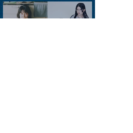
藤まりこアコースティック
violence POPとテニスコー
ツ」
2026.08.11 |【観覧】夜）月
見ル君想フpre. Sugar Shock
2026.08.12 |【観覧】田澤孝
介 ソロワンマン 「Ballad Box
2026」