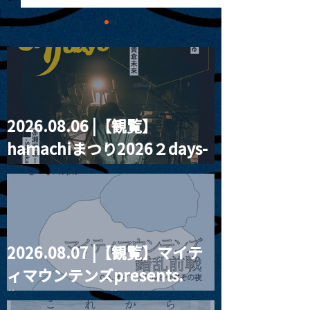
2026.08.06 |【観覧】
MoonRomantic
2021.03.20夜
hamachiまつり2026２days-
Channel1周年記念Live
『Payrin’s 桜
誕祭「卍解・千
月見ル君想フ編②
餅」』
2026.08.07 |【観覧】マイテ
ィマウンテンズpresents.
“HALL-IN-ONE”