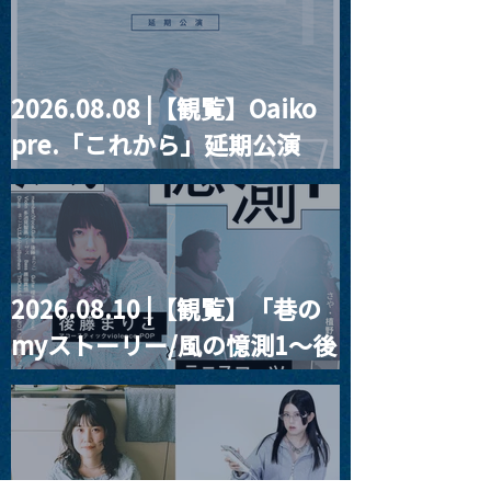
2026.08.08 |【観覧】Oaiko
pre.「これから」延期公演
Blurred City Lights × 17歳
とベルリンの壁
2026.08.10 |【観覧】「巷の
myストーリー/風の憶測1～後
藤まりこアコースティック
violence POPとテニスコー
ツ」