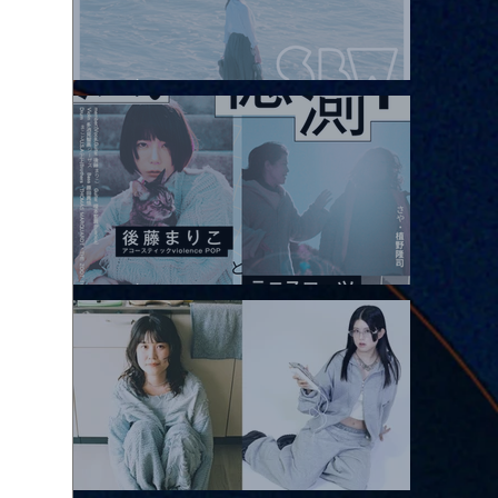
2026.08.08 |【観覧】Oaiko pre.「これから」延期公演 Blurred
City Lights × 17歳とベルリンの壁
2026.08.10 |【観覧】「巷のmyストーリー/風の憶測1～後藤まりこ
アコースティックviolence POPとテニスコーツ」