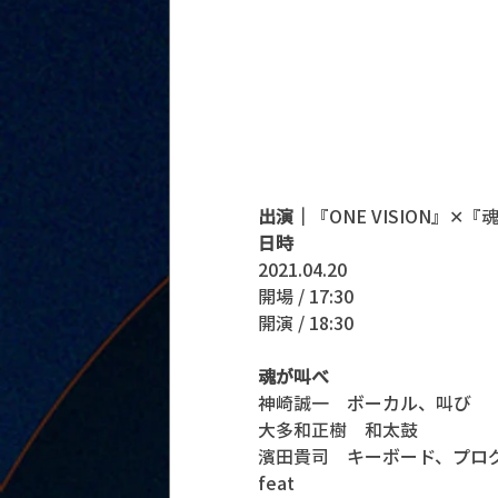
出演｜
『ONE VISION』✕
日時
2021.04.20
開場 / 17:30
開演 / 18:30 
魂が叫べ
神崎誠一　ボーカル、叫び
大多和正樹　和太鼓
濱田貴司　キーボード、プロ
feat