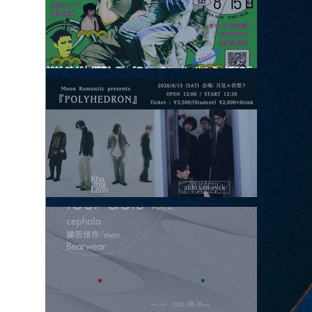
2026.08.15 |【観覧】夜）『巷のmyストーリー/センター"訳"フラ
ッシュ⚡️後編』
2026.08.15 |【観覧】昼）月見ルpre.『POLYHEDRON』