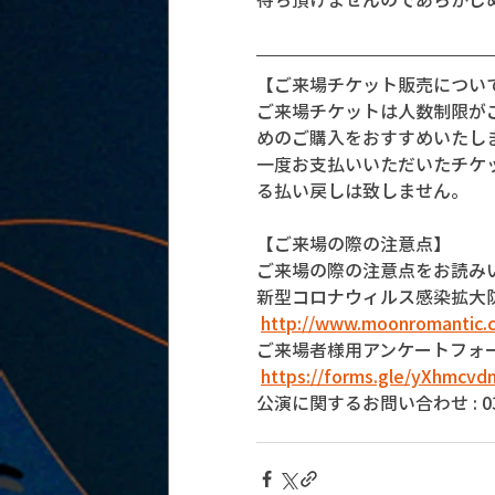
【ご来場チケット販売につい
ご来場チケットは人数制限が
めのご購入をおすすめいたし
一度お支払いいただいたチケ
る払い戻しは致しません。
【ご来場の際の注意点】
ご来場の際の注意点をお読み
新型コロナウィルス感染拡大
http://www.moonromantic.
ご来場者様用アンケートフォ
https://forms.gle/yXhmcv
公演に関するお問い合わせ : 03-5