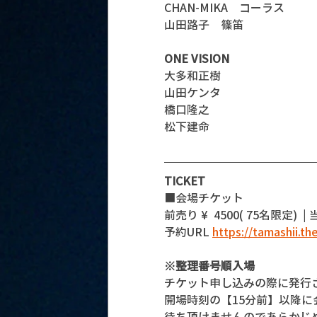
CHAN-MIKA　コーラス
山田路子　篠笛
ONE VISION
大多和正樹
山田ケンタ
橋口隆之
松下建命
TICKET
■会場チケット
前売り ¥  4500( 75名限定)  |
予約URL 
https://tamashii.th
※整理番号順入場
チケット申し込みの際に発行
開場時刻の【15分前】以降
待ち頂けませんのであらかじ