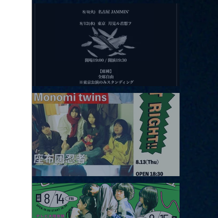
2026.08.11 |【観覧】夜）月見ル君想フpre. Sugar Shock
2026.08.12 |【観覧】田澤孝介 ソロワンマン 「Ballad Box 2026」
2026.08.13 |【観覧】JUST RIGHT!! vol.26