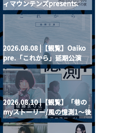
ィマウンテンズpresents.
“HALL-IN-ONE”
2026.08.08 |【観覧】Oaiko
pre.「これから」延期公演
Blurred City Lights × 17歳
とベルリンの壁
2026.08.10 |【観覧】「巷の
myストーリー/風の憶測1～後
藤まりこアコースティック
violence POPとテニスコー