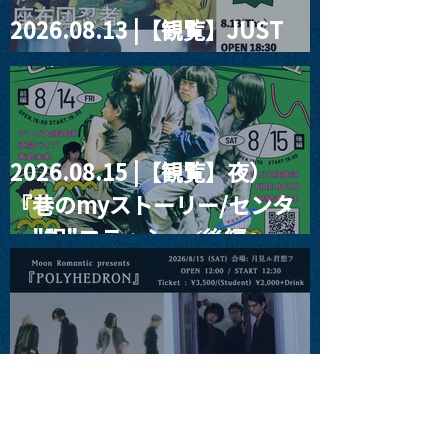
2026.08.13 |【観覧】JUST
RIGHT!! vol.26
2026.08.15 |【観覧】夜）
『巷のmyストーリー/センタ
ー"訳"フラッシュ⚡️後編』
2026.08.15 |【観覧】昼）月
見ルpre.『POLYHEDRON』