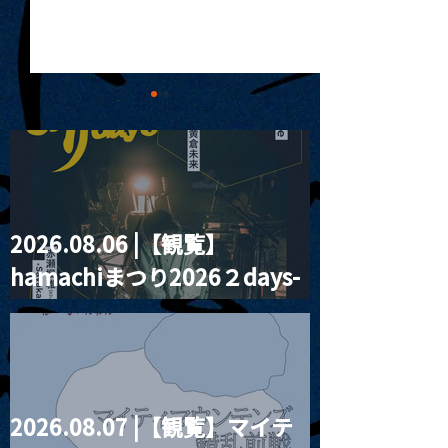
2026.08.06 |【観覧】
MoonRomantic
2021.03.20夜
hamachiまつり2026２days-
Channel1周年記念Live
『Payrin’s 桜
誕祭「卍解・千
月見ル君想フ編②
餅」』
2026.08.07 |【観覧】マイテ