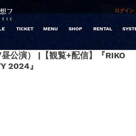
ログイン 
LE
TICKET
MENU
SHOP
RENTAL
SYST
（日/昼公演） |【観覧+配信】『RIKO
TY 2024』