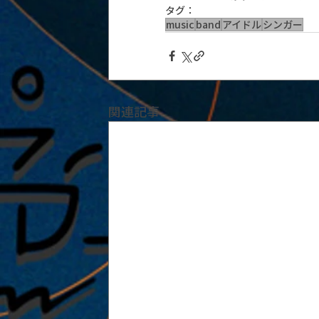
タグ：
music
band
アイドル
シンガー
関連記事