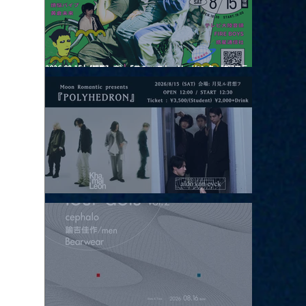
2026.08.15 |【観覧】夜）『巷のmyストーリー/センター"訳"フラ
ッシュ⚡️後編』
2026.08.15 |【観覧】昼）月見ルpre.『POLYHEDRON』