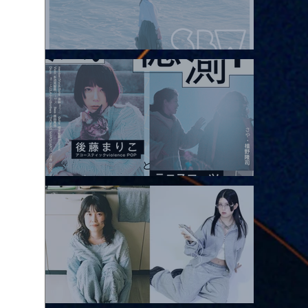
2026.08.08 |【観覧】Oaiko pre.「これから」延期公演 Blurred
City Lights × 17歳とベルリンの壁
2026.08.10 |【観覧】「巷のmyストーリー/風の憶測1～後藤まりこ
アコースティックviolence POPとテニスコーツ」