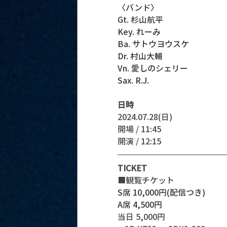
〈バンド〉
Gt. 杉山航平
Key. れーみ
Ba. サトウヨウスケ
Dr. 村山大輔
Vn. 愛しのシェリー
Sax. R.J.
日時
2024.07.28(日)
開場 / 11:45
開演 / 12:15
TICKET
■観覧チケット
S席 10,000円(配信つき)
A席 4,500円
当日 5,000円