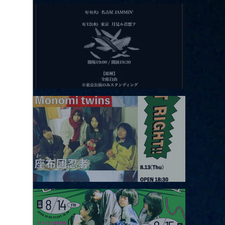
2026.08.11 |【観覧】夜）月見ル君想フpre. Sugar Shock
2026.08.12 |【観覧】田澤孝介 ソロワンマン 「Ballad Box 2026」
2026.08.13 |【観覧】JUST RIGHT!! vol.26