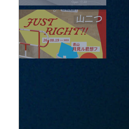
2026.08.16 |【観覧】夜）four dots vol.2
2026.08.19 |【観覧】JUST RIGHT!! vol.27