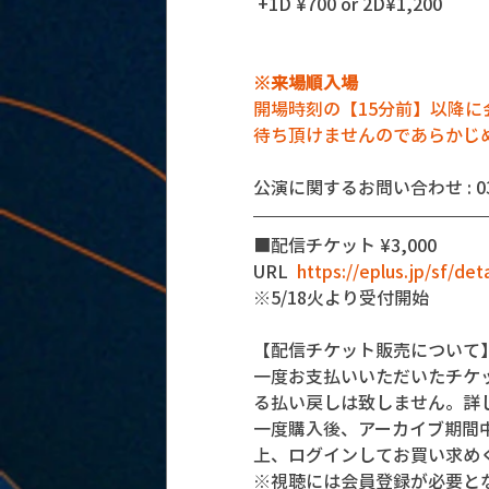
 +1D ¥700 or 2D¥1,200
※来場順入場
開場時刻の【15分前】以降
待ち頂けませんのであらかじ
公演に関するお問い合わせ : 03-5
■配信チケット ¥3,000
URL  
https://eplus.jp/sf/de
※5/18火より受付開始
【配信チケット販売について
一度お支払いいただいたチケ
る払い戻しは致しません。詳
一度購入後、アーカイブ期間
上、ログインしてお買い求め
※視聴には会員登録が必要と