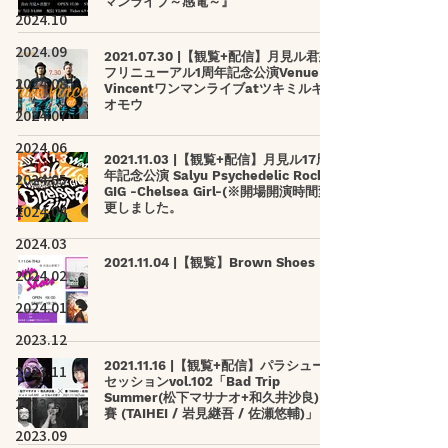
マンライブ～感電～』
2024.10
2024.09
2021.07.30 |【観覧+配信】月見ル君想
フリニューアル1周年記念公演Venue
2024.08
Vincentワンマンライブatツキミルキミ
オモウ
2024.07
2024.06
2021.11.03 |【観覧+配信】月見ル17周
年記念公演 Salyu Psychedelic Rock
2024.05
GIG -Chelsea Girl-(※開場開演時間変
更しました。
2024.04
2024.03
2021.11.04 |【観覧】Brown Shoes
2024.02
2024.01
2023.12
2021.11.16 |【観覧+配信】パラシュート
2023.11
セッションvol.102「Bad Trip
Summer(松下マサナオ+和久井沙良) ×
2023.10
賽 (TAIHEI / 岩見継吾 / 佐瀬悠輔)」
2023.09