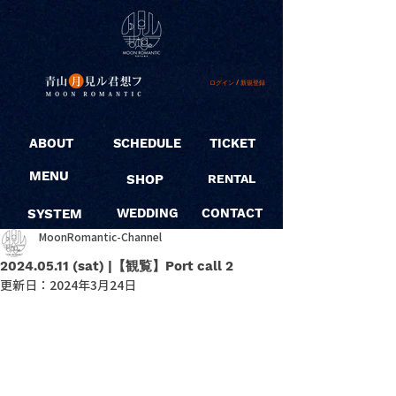
ログイン / 新規登録
ABOUT
SCHEDULE
TICKET
MENU
SHOP
RENTAL
SYSTEM
WEDDING
CONTACT
MoonRomantic-Channel
2024.05.11 (sat) |【観覧】Port call 2
更新日：
2024年3月24日