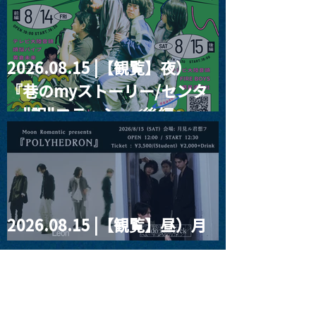
2026.08.15 |【観覧】夜）
『巷のmyストーリー/センタ
ー"訳"フラッシュ⚡️後編』
2026.08.15 |【観覧】昼）月
見ルpre.『POLYHEDRON』