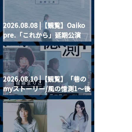
2026.08.08 |【観覧】Oaiko
2024.05.02 |【観覧】
2024.05.03 
pre.「これから」延期公演
MAKOTO AYUKAWA
ッドネイチャー
HAPPY BIRTHDAY！
周遊ツアー 東京
Blurred City Lights × 17歳
とベルリンの壁
2026.08.10 |【観覧】「巷の
myストーリー/風の憶測1～後
藤まりこアコースティック
violence POPとテニスコー
ツ」