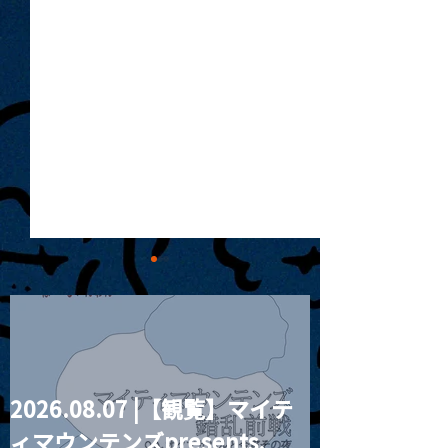
2026.08.07 |【観覧】マイテ
2025.01.05 | JAZZ NINO
2025.01.06 
ィマウンテンズpresents.
湾から来た二人