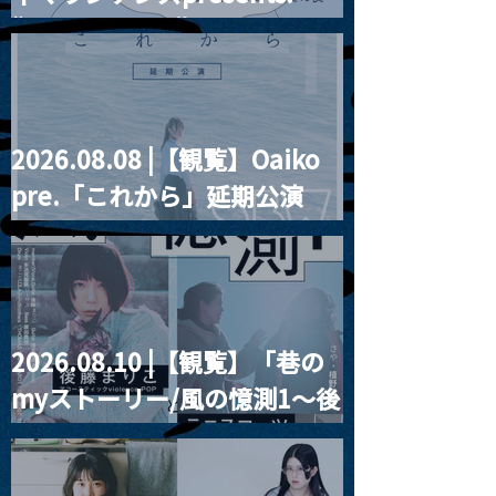
恵一
“HALL-IN-ONE”
2026.08.08 |【観覧】Oaiko
pre.「これから」延期公演
Blurred City Lights × 17歳
とベルリンの壁
2026.08.10 |【観覧】「巷の
myストーリー/風の憶測1～後
藤まりこアコースティック
violence POPとテニスコー