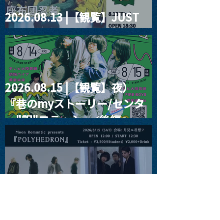
2026.08.13 |【観覧】JUST
RIGHT!! vol.26
2026.08.15 |【観覧】夜）
『巷のmyストーリー/センタ
ー"訳"フラッシュ⚡️後編』
2026.08.15 |【観覧】昼）月
見ルpre.『POLYHEDRON』