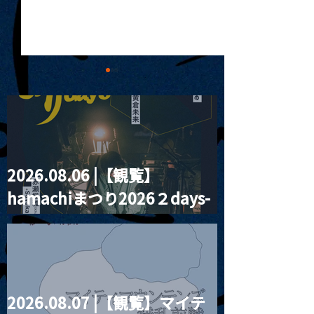
2026.08.06 |【観覧】
MoonRomantic
2021.03.20夜
hamachiまつり2026２days-
Channel1周年記念Live
『Payrin’s 桜
誕祭「卍解・千
月見ル君想フ編②
餅」』
2026.08.07 |【観覧】マイテ