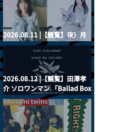
violence POPとテニスコー
ツ」
2026.08.11 |【観覧】夜）月
見ル君想フpre. Sugar Shock
2026.08.12 |【観覧】田澤孝
介 ソロワンマン 「Ballad Box
2026」