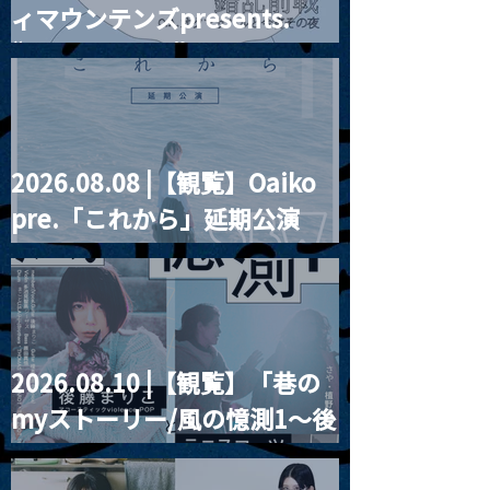
ィマウンテンズpresents.
“HALL-IN-ONE”
2026.08.08 |【観覧】Oaiko
pre.「これから」延期公演
Blurred City Lights × 17歳
とベルリンの壁
2026.08.10 |【観覧】「巷の
myストーリー/風の憶測1～後
藤まりこアコースティック