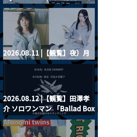
藤まりこアコースティック
violence POPとテニスコー
ツ」
2026.08.11 |【観覧】夜）月
見ル君想フpre. Sugar Shock
2026.08.12 |【観覧】田澤孝
介 ソロワンマン 「Ballad Box
2026」