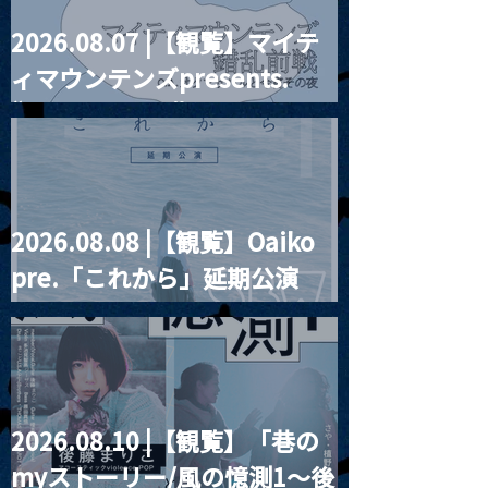
2026.08.07 |【観覧】マイテ
2026.01.06 |
2026.01.04 |【観覧】ヤ
ィマウンテンズpresents.
maintenance
マトパンクス
Live&Talk『酔心新年
“HALL-IN-ONE”
会-2026良心宴-』
2026.08.08 |【観覧】Oaiko
pre.「これから」延期公演
Blurred City Lights × 17歳
とベルリンの壁
2026.08.10 |【観覧】「巷の
myストーリー/風の憶測1～後