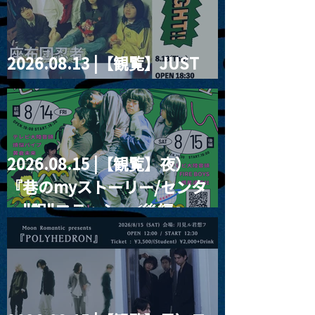
2026.08.13 |【観覧】JUST
RIGHT!! vol.26
2026.08.15 |【観覧】夜）
『巷のmyストーリー/センタ
ー"訳"フラッシュ⚡️後編』