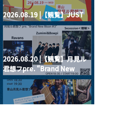
2026.08.19 |【観覧】JUST
RIGHT!! vol.27
2026.08.20 |【観覧】月見ル
君想フpre. “Brand New
Moon #3”
2026.08.25 |【観覧】
SUKIYAKI MEETS THE
WORLD presentsLINDIGO