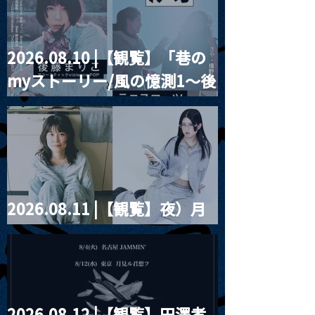
2026.08.10 |【観覧】「巷の
2026.06.03 |【観覧】『
2026.06.04 
myストーリー/風の憶測1～後
月見ル怪談2026 』
Q結社自主企画
刻」
藤まりこアコースティック
violence POPとテニスコー
ツ」
2026.08.11 |【観覧】夜）月
見ル君想フpre. Sugar Shock
2026.08.12 |【観覧】田澤孝