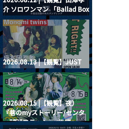
介 ソロワンマン 「Ballad Box
2026」
2026.08.13 |【観覧】JUST
RIGHT!! vol.26
2026.08.15 |【観覧】夜）
『巷のmyストーリー/センタ
ー"訳"フラッシュ⚡️後編』