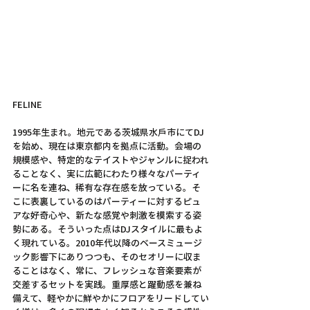
FELINE
1995年生まれ。地元である茨城県水戶市にてDJ
を始め、現在は東京都内を拠点に活動。会場の
規模感や、特定的なテイストやジャンルに捉われ
ることなく、実に広範にわたり様々なパーティ
ーに名を連ね、稀有な存在感を放っている。そ
こに表裏しているのはパーティーに対するピュ
アな好奇心や、新たな感覚や刺激を模索する姿
勢にある。そういった点はDJスタイルに最もよ
く現れている。2010年代以降のベースミュージ
ック影響下にありつつも、そのセオリーに収ま
ることはなく、常に、フレッシュな音楽要素が
交差するセットを実践。重厚感と躍動感を兼ね
備えて、軽やかに鮮やかにフロアをリードしてい