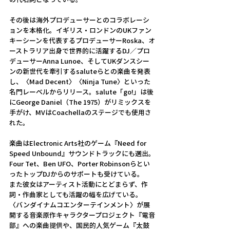
その後は海外プロデューサーとのコラボレーシ
ョンを本格化。イギリス・ロンドンのUKファン
キーシーンを代表するプロデューサーRoska、オ
ーストラリア出身で世界的に活躍するDJ／プロ
デューサーAnna Lunoe、そしてUKダンスシー
ンの新世代を牽引するsaluteらとの楽曲を発表
し、〈Mad Decent〉〈Ninja Tune〉といった
名門レーベルからリリース。salute「go!」は後
にGeorge Daniel（The 1975）がリミックスを
手がけ、MVはCoachellaのステージでも使用さ
れた。
楽曲はElectronic Arts社のゲーム『Need for 
Speed Unbound』サウンドトラックにも選出。
Four Tet、Ben UFO、Porter Robinsonらとい
ったトップDJからのサポートも受けている。
また彼女はアーティスト活動にとどまらず、作
詞・作曲家としても活躍の幅を広げている。
〈バンダイナムコエンターテインメント〉が展
開する音楽原作キャラクタープロジェクト『電音
部』への楽曲提供や、国民的人気ゲーム『太鼓