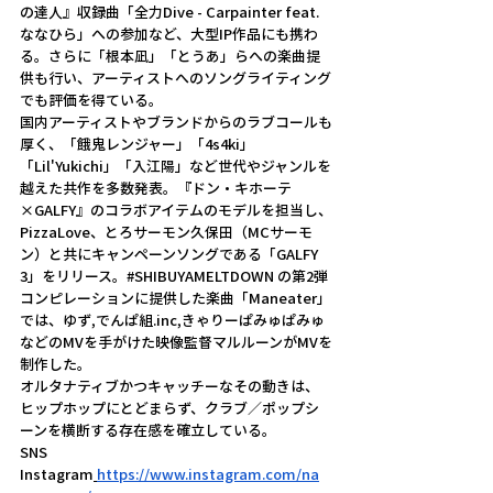
の達人』収録曲「全力Dive - Carpainter feat. 
ななひら」への参加など、大型IP作品にも携わ
る。さらに「根本凪」「とうあ」らへの楽曲提
供も行い、アーティストへのソングライティング
でも評価を得ている。
国内アーティストやブランドからのラブコールも
厚く、「餓鬼レンジャー」「4s4ki」
「Lil'Yukichi」「入江陽」など世代やジャンルを
越えた共作を多数発表。『ドン・キホーテ
×GALFY』のコラボアイテムのモデルを担当し、
PizzaLove、とろサーモン久保田（MCサーモ
ン）と共にキャンペーンソングである「GALFY 
3」をリリース。#SHIBUYAMELTDOWN の第2弾
コンピレーションに提供した楽曲「Maneater」
では、ゆず,
でんぱ組.inc
,きゃりーぱみゅぱみゅ
などのMVを手がけた映像監督マルルーンがMVを
制作した。
オルタナティブかつキャッチーなその動きは、
ヒップホップにとどまらず、クラブ／ポップシ
ーンを横断する存在感を確立している。
SNS
Instagram
https://www.instagram.com/na