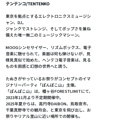
テンテンコ/TENTENKO
東京を拠点とするエレクトロニクスミュージシ
ャン、DJ。
ジャンクでストレンジ、そしてポップさを兼ね
備えた唯一無二のミュージックマシーン。
MOOGシンセサイザー、リズムボックス、電子
音楽に魅せられて、楽器は何も弾けないが、見
様見真似で始めた、ヘンテコ電子音楽は、見る
ものを困惑と幻想の世界へと誘う。
たぬきがやっているお祭りがコンセプトのイマ
ジナリーパーティ「ぽんぽこ山」主催。
「ぽんぽこ山」は、幡ヶ谷FORESTLIMITにて、
2023年11月より不定期開催中。
2025年夏からは、高円寺DAIBON、鳥取夜市、
千葉真野寺での観月会、と東京を飛び出し、お
祭りやリアル里山に近い場所での開催も。
テンテンコソロ作品は、TAL(DE)より"An 
Antworten"、Couldn't Care More(DE)よ