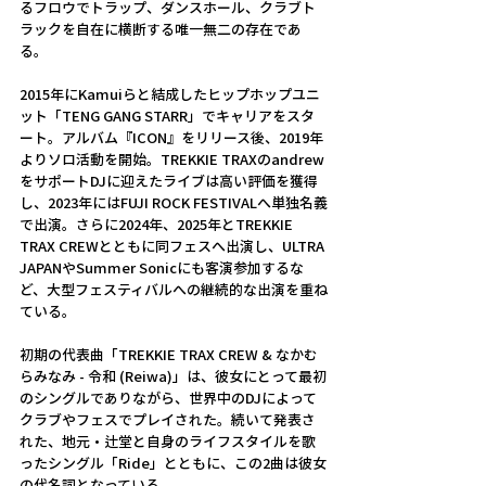
るフロウでトラップ、ダンスホール、クラブト
ラックを自在に横断する唯一無二の存在であ
る。
2015年にKamuiらと結成したヒップホップユニ
ット「TENG GANG STARR」でキャリアをスタ
ート。アルバム『ICON』をリリース後、2019年
よりソロ活動を開始。TREKKIE TRAXのandrew
をサポートDJに迎えたライブは高い評価を獲得
し、2023年にはFUJI ROCK FESTIVALへ単独名義
で出演。さらに2024年、2025年とTREKKIE 
TRAX CREWとともに同フェスへ出演し、ULTRA 
JAPANやSummer Sonicにも客演参加するな
ど、大型フェスティバルへの継続的な出演を重ね
ている。
初期の代表曲「TREKKIE TRAX CREW & なかむ
らみなみ - 令和 (Reiwa)」は、彼女にとって最初
のシングルでありながら、世界中のDJによって
クラブやフェスでプレイされた。続いて発表さ
れた、地元・辻堂と自身のライフスタイルを歌
ったシングル「Ride」とともに、この2曲は彼女
の代名詞となっている。