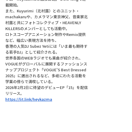
載開始。
また、Kuyurimi（北村蕗）とのユニット・
machakaruや、カメラマン東京神父、音楽家北
村蕗と共にフォトコレクティブ・HEAVENLY 
KILLERSのメンバーとしても活動中。
ロトスコープアニメーション制作やRemix提供
など、幅広い表現方法を持ち、
香港の人気DJ Subez Yetiには「いま最も期待す
る若手DJ」として紹介される。
世界各国のWEBラジオでも楽曲が紹介され、
VOGUEがグローバルに展開するファッションス
ナッププロジェクト「VOGUE'S Best Dressed 
2025」に選出されるなど、多岐にわたる活動を
学業の傍らで満喫している。
2026年2月2日に待望のデビューEP「15」を配信
リリース。
https://lit.link/heykazma