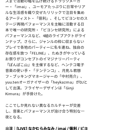
スまで活動の幅を広げ続けるトラックメーカ
ー・「imai」、ユーモアたっぷりに日常やリア
ルな生活感を織り交ぜたリリックで注目を集め
るアーティスト・「徳利」、そしてビヨンセのス
テージ再現パフォーマンスを主軸に活動する日
本で唯一の研究所・「ビヨンセ研究所」による
パフォーマンスなど、4組のライブアクトがライ
ンナップ。さらに、ジャンルの枠に収まらない
プレイで各地のパーティーに名を連ね、独自の
存在感を放つ「FELINE」、たぬきがやっている
お祭りがコンセプトのイマジナリーパーティ
『ぽんぽこ山』を主催するなど、ヘンテコ電子
音楽の使い手・「テンテンコ」、月見ル君想
フ・ブッキングマネージャーの「中村亮介」、
yuu.tenオーガナイザーの「heykazma」がDJと
して出演。フライヤーデザインは「Ginji 
Kimura」が手掛けた。
ここでしか見れない異なるカルチャーが交差
し、音楽とパフォーマンスが溶け合う特別な一
夜となる。
出演｜
[LIVE] なかむらみなみ / imai / 徳利 / ビヨ