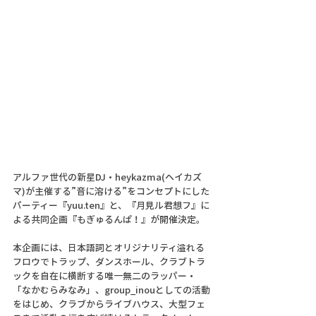
アルファ世代の新星DJ・heykazma(ヘイカズ
マ)が主催する”音に溶ける”をコンセプトにした
パーティー『yuu.ten』と、『月見ル君想フ』に
よる共同企画『もぎゅるんぱ！』が開催決定。
本企画には、日本語詞とオリジナリティ溢れる
フロウでトラップ、ダンスホール、クラブトラ
ックを自在に横断する唯一無二のラッパー・
「なかむらみなみ」、group_inouとしての活動
をはじめ、クラブからライブハウス、大型フェ