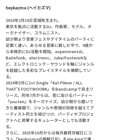
heykazma (ヘイカズマ)
2010年2月10日宮城県生まれ。
東京を拠点に活動するDJ、作曲家、モデル、オ
ーガナイザー、コラムニスト。
幼少期より音楽フェスやデイタイムのパーティに
足繁く通い、あらゆる音楽に親しむ中で、9歳か
ら本格的にDJ活動を開始。experimental、
Bailefunk、electronic、Juke/Footworkな
ど、エレクトロニック・サウンドを軸にジャンル
を超越した多彩なプレイスタイルを展開してい
る。
2024年5月に1st Single「€at P0wer / ALL 
THAT’S FOOTWOORK」をBandcampで自主リ
リース。同年7月からは、音に溶けるパーティー
『yuu.ten』をオーガナイズ。幼少期から磨いて
きた審美眼で、ジャンルや表現の垣根を越えてア
ーティスト同士を結びつけ、パーティやプロジェ
クトへと昇華するキュレーターとしても活動す
る。
さらに、2025年10月からは毎月最終月曜日にコ
ラム「heykazmaの融解日記」をele-kingで連