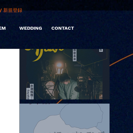
/ 新規登録
EM
WEDDING
CONTACT
2026.08.06 |【観覧】hamachiまつり2026２days-月見ル君想フ編
②