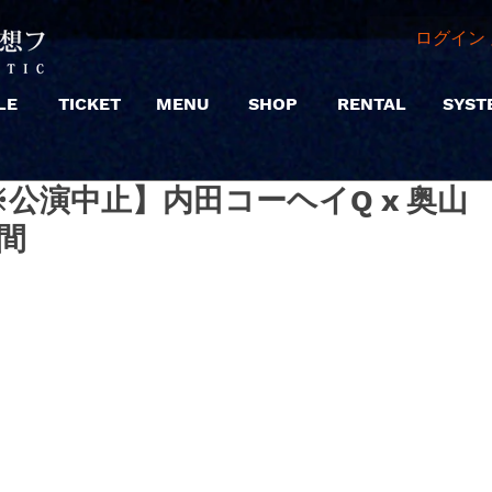
ログイン 
LE
TICKET
MENU
SHOP
RENTAL
SYST
 |【※公演中止】内田コーヘイQ x 奥山
間