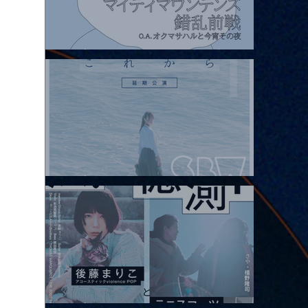
2026.08.07 |【観覧】マイティマウンテンズpresents. “HALL-IN-
ONE”
2026.08.08 |【観覧】Oaiko pre.「これから」延期公演 Blurred
City Lights × 17歳とベルリンの壁
2026.08.10 |【観覧】「巷のmyストーリー/風の憶測1～後藤まりこ