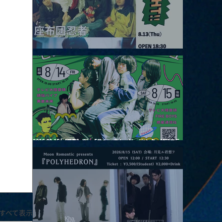
2026.08.13 |【観覧】JUST RIGHT!! vol.26
2026.08.15 |【観覧】夜）『巷のmyストーリー/センター"訳"フラ
ッシュ⚡️後編』
すべて表示