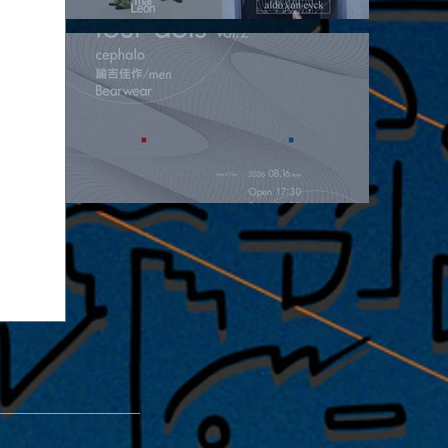
2026.08.15 |【観覧】昼）月見ルpre.『POLYHEDRON』
2026.08.16 |【観覧】夜）four dots vol.2