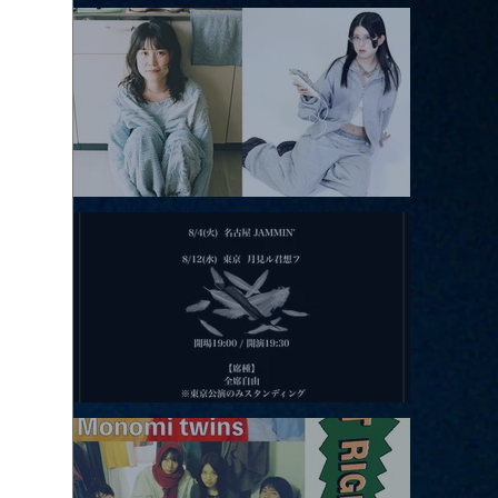
アコースティックviolence POPとテニスコーツ」
2026.08.11 |【観覧】夜）月見ル君想フpre. Sugar Shock
2026.08.12 |【観覧】田澤孝介 ソロワンマン 「Ballad Box 2026」