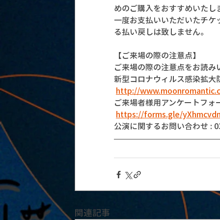
めのご購入をおすすめいたし
一度お支払いいただいたチケ
る払い戻しは致しません。
【ご来場の際の注意点】
ご来場の際の注意点をお読み
新型コロナウィルス感染拡大
http://www.moonromantic.
ご来場者様用アンケートフォ
https://forms.gle/yXhmcv
公演に関するお問い合わせ : 03-5
関連記事