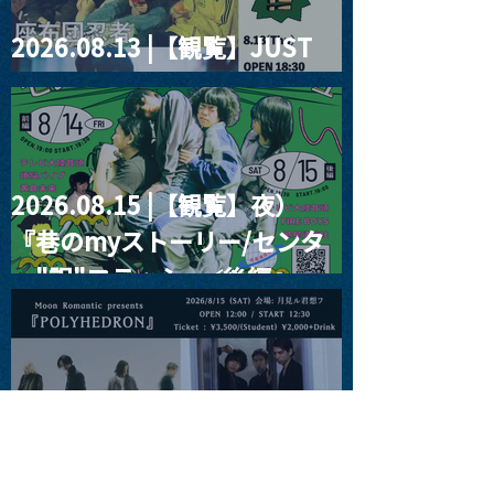
2026.08.13 |【観覧】JUST
RIGHT!! vol.26
2026.08.15 |【観覧】夜）
『巷のmyストーリー/センタ
ー"訳"フラッシュ⚡️後編』
2026.08.15 |【観覧】昼）月
見ルpre.『POLYHEDRON』