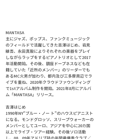
MANTASA
主にジャズ、ポップス、ファンクミュージック
のフィールドで活躍してきた吉澤はじめ、岩見
継吾、永田真毅によりそれぞれの楽器をプレイ
しながらラップをするピアノトリオとして2017
年活動開始。その後、鎮座ドープネスなども在
籍していた「近所のメンバー」のリーダーでも
あるMC火男が加わり、都内及び三多摩周辺でラ
イブを重ね、2020年クラウドファウンディング
で1stアルバム制作を開始。2021年8月にアルバ
ム「MANTASA」リリース。
吉澤はじめ
1990年NY"ブルー・ノー ト"のハウスピアニスト
になる。モンドグロッソ、スリープウォーカーの
メンバーとしてユーロ、アジアを中心に20カ国
以上でライブ・ツアー経験。その後ソロ活動
し、08、09年アドリブ誌の年間最優秀クラブ／