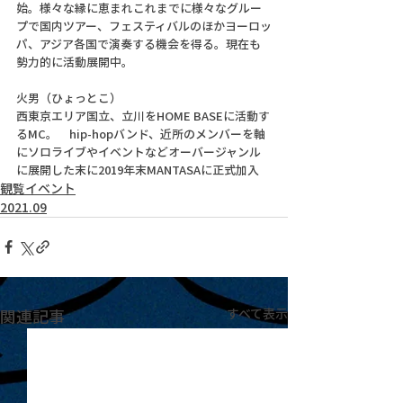
始。様々な縁に恵まれこれまでに様々なグルー
プで国内ツアー、フェスティバルのほかヨーロッ
パ、アジア各国で演奏する機会を得る。現在も
勢力的に活動展開中。
火男（ひょっとこ）
西東京エリア国立、立川をHOME BASEに活動す
るMC。　hip-hopバンド、近所のメンバーを軸
にソロライブやイベントなどオーバージャンル
に展開した末に2019年末MANTASAに正式加入
観覧イベント
2021.09
関連記事
すべて表示