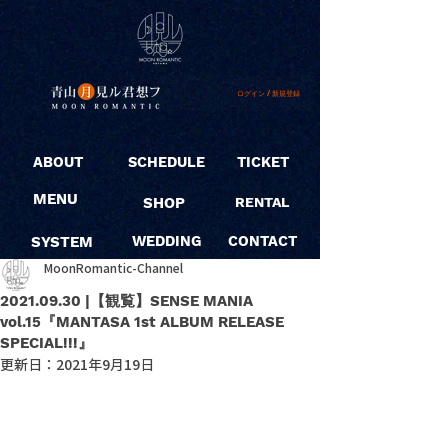
ログイン / 新規登録
ABOUT
SCHEDULE
TICKET
MENU
SHOP
RENTAL
SYSTEM
WEDDING
CONTACT
MoonRomantic-Channel
2021.09.30 |【観覧】SENSE MANIA
vol.15『MANTASA 1st ALBUM RELEASE
SPECIAL!!!』
更新日：
2021年9月19日