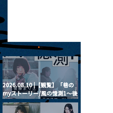
2026.08.10 |【観覧】「巷の
MoonRomantic
2021.03.20夜
myストーリー/風の憶測1～後
Channel1周年記念Live
『Payrin’s 桜
誕祭「卍解・千
藤まりこアコースティック
餅」』
violence POPとテニスコー