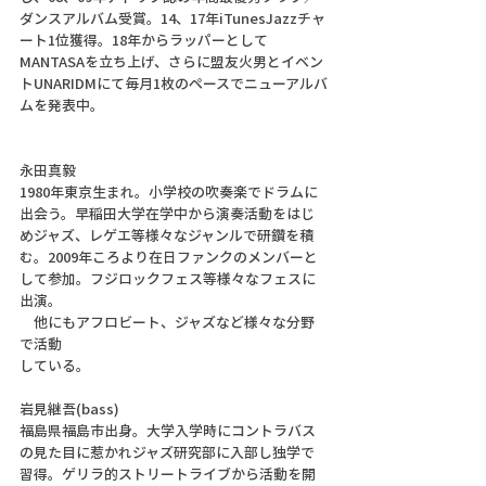
ダンスアルバム受賞。14、17年iTunesJazzチャ
ート1位獲得。18年からラッパーとして
MANTASAを立ち上げ、さらに盟友火男とイベン
トUNARIDMにて毎月1枚のペースでニューアルバ
ムを発表中。
永田真毅
1980年東京生まれ。小学校の吹奏楽でドラムに
出会う。早稲田大学在学中から演奏活動をはじ
めジャズ、レゲエ等様々なジャンルで研鑽を積
む。2009年ころより在日ファンクのメンバーと
して参加。フジロックフェス等様々なフェスに
出演。
　他にもアフロビート、ジャズなど様々な分野
で活動
している。
岩見継吾(bass)
福島県福島市出身。大学入学時にコントラバス
の見た目に惹かれジャズ研究部に入部し独学で
習得。ゲリラ的ストリートライブから活動を開