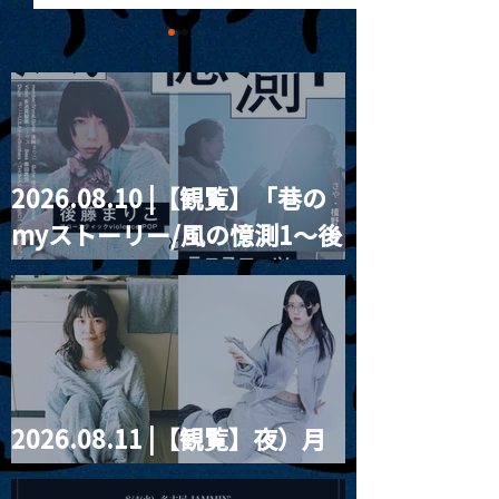
2026.08.10 |【観覧】「巷の
MoonRomantic
2021.03.09 
myストーリー/風の憶測1～後
Channel1周年記念Live
信】himarz (
藤まりこアコースティック
violence POPとテニスコー
ツ」
2026.08.11 |【観覧】夜）月
見ル君想フpre. Sugar Shock