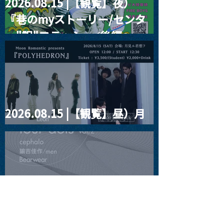
2026.08.15 |【観覧】夜）
『巷のmyストーリー/センタ
ー"訳"フラッシュ⚡️後編』
2026.08.15 |【観覧】昼）月
見ルpre.『POLYHEDRON』
2026.08.16 |【観覧】夜）
four dots vol.2