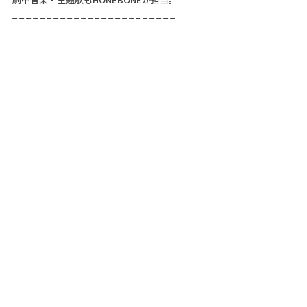
_ _ _ _ _ _ _ _ _ _ _ _ _ _ _ _ _ _ _ _ _ _ _ _