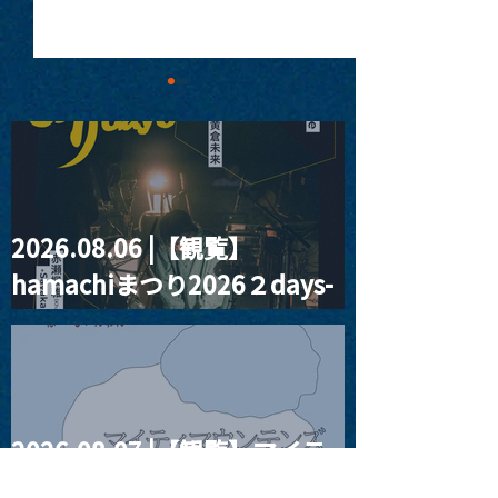
2026.08.06 |【観覧】
MoonRomantic
2021.03.09 
hamachiまつり2026２days-
Channel1周年記念Live
信】himarz (
月見ル君想フ編②
2026.08.07 |【観覧】マイテ
ィマウンテンズpresents.