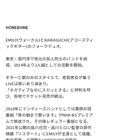
HONEBONE
EMILY(ヴォーカル)とKAWAGUCHI(アコースティ
ックギター)のフォークデュオ。
東京・高円寺で地元の友人同士のバンドを結
成、2014年より2人組としての活動を開始。
ギターと歌のみのスタイルで、老若男女が集う
LIVEは笑いあり涙あり。
「ネガティブなのにスカッとする」と評判を呼
び、各地でチケット完売が続出。
2018年にインディーズバンドとしては異例の冠
番組『骨の髄まで歌います』がNHK BSプレミア
ムで放送され、その後レギュラー番組となる。
2021年公開の品川庄司・品川ヒロシ監督の新作
映画『リスタート』にEMILYが主演として抜擢。
​劇中音楽・主題歌もHONEBONEが担当。