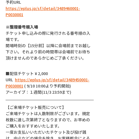
予約URL 
https://eplus.jp/sf/detail/3489460001-
P0030001
※整理番号順入場
チケット申し込みの際に発行される番号順の入
場です。
開場時刻の【15分前】以降に会場前までお越し
下さい。それより前の時間帯は会場前でお待ち
頂けませんのであらかじめご了承ください。
■配信チケット ¥ 2,000
URL  
https://eplus.jp/sf/detail/3489450001-
P0030001
 ( 9/10 10:00より予約開始)
アーカイブ：１週間(11/3 23:59まで)
【ご来場チケット販売について】
ご来場チケットは人数制限がございます。規定
枚数に達し次第終了となりますので、お早めの
ご購入をおすすめいたします。
一度お支払いいただいたチケット及び投げ銭
は、中止などの場合を除き、お客様都合による