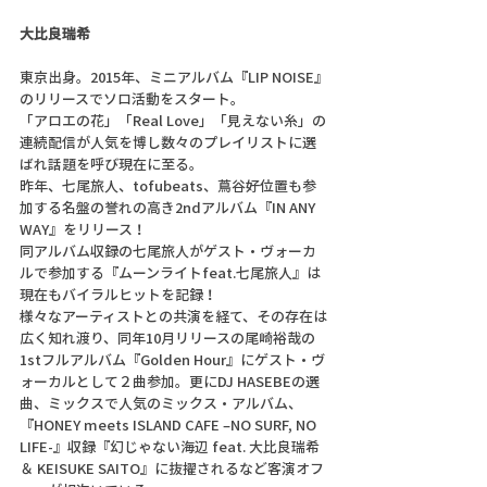
大比良瑞希
東京出身。2015年、ミニアルバム『LIP NOISE』
のリリースでソロ活動をスタート。
「アロエの花」「Real Love」「見えない糸」の
連続配信が人気を博し数々のプレイリストに選
ばれ話題を呼び現在に至る。
昨年、七尾旅人、tofubeats、蔦谷好位置も参
加する名盤の誉れの高き2ndアルバム『IN ANY 
WAY』をリリース！
同アルバム収録の七尾旅人がゲスト・ヴォーカ
ルで参加する『ムーンライトfeat.七尾旅人』は
現在もバイラルヒットを記録！
様々なアーティストとの共演を経て、その存在は
広く知れ渡り、同年10月リリースの尾崎裕哉の
1stフルアルバム『Golden Hour』にゲスト・ヴ
ォーカルとして２曲参加。更にDJ HASEBEの選
曲、ミックスで人気のミックス・アルバム、
『HONEY meets ISLAND CAFE –NO SURF, NO 
LIFE-』収録『幻じゃない海辺 feat. 大比良瑞希 
＆ KEISUKE SAITO』に抜擢されるなど客演オフ