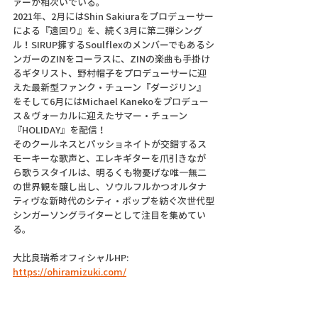
ァーが相次いでいる。 　
2021年、2月にはShin Sakiuraをプロデューサー
による『遠回り』を、続く3月に第二弾シング
ル！SIRUP擁するSoulflexのメンバーでもあるシ
ンガーのZINをコーラスに、ZINの楽曲も手掛け
るギタリスト、野村帽子をプロデューサーに迎
えた最新型ファンク・チューン『ダージリン』
をそして6月にはMichael Kanekoをプロデュー
ス＆ヴォーカルに迎えたサマー・チューン
『HOLIDAY』を配信！
そのクールネスとパッショネイトが交錯するス
モーキーな歌声と、エレキギターを爪引きなが
ら歌うスタイルは、明るくも物憂げな唯一無二
の世界観を醸し出し、ソウルフルかつオルタナ
ティヴな新時代のシティ・ポップを紡ぐ次世代型
シンガーソングライターとして注目を集めてい
る。
大比良瑞希オフィシャルHP: 
https://ohiramizuki.com/