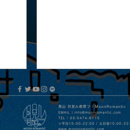
青山 月見ル君想フ | MoonRomantic
EMAIL |
info@moonromantic.com
TEL | 03-5474-8115
※平日15:00-22:00 / 土日祝10:00-22
www.moonromantic.com