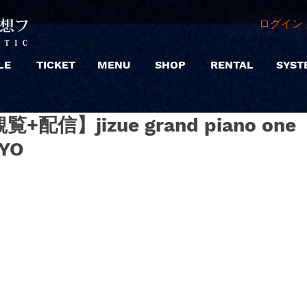
ログイン 
LE
TICKET
MENU
SHOP
RENTAL
SYST
観覧+配信】jizue grand piano one
KYO