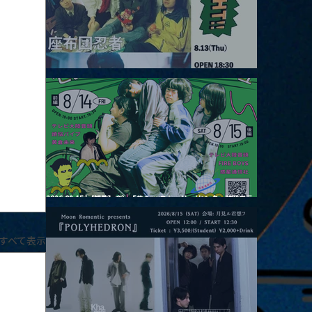
2026.08.13 |【観覧】JUST RIGHT!! vol.26
2026.08.15 |【観覧】夜）『巷のmyストーリー/センター"訳"フラ
ッシュ⚡️後編』
すべて表示