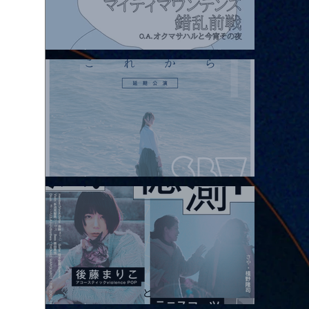
2026.08.07 |【観覧】マイティマウンテンズpresents. “HALL-IN-
ONE”
2026.08.08 |【観覧】Oaiko pre.「これから」延期公演 Blurred
City Lights × 17歳とベルリンの壁
2026.08.10 |【観覧】「巷のmyストーリー/風の憶測1～後藤まりこ