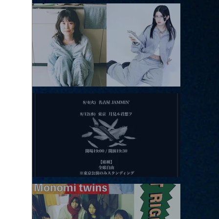
アコースティックviolence POPとテニスコーツ」
2026.08.11 |【観覧】夜）月見ル君想フpre. Sugar Shock
2026.08.12 |【観覧】田澤孝介 ソロワンマン 「Ballad Box 2026」