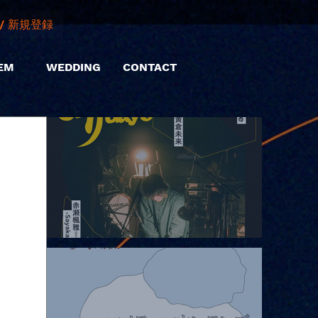
/ 新規登録
EM
WEDDING
CONTACT
2026.08.06 |【観覧】hamachiまつり2026２days-月見ル君想フ編
②