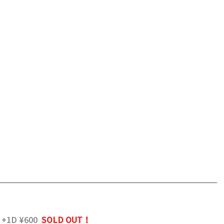
 +1D ¥600
SOLD OUT！