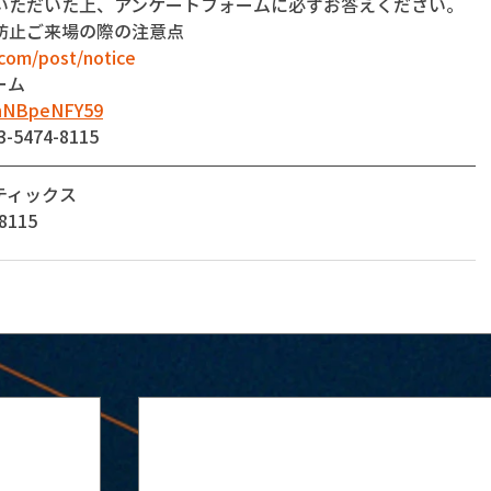
いただいた上、アンケートフォームに必ずお答えください。
防止ご来場の際の注意点
com/post/notice
ーム
dnNBpeNFY59
474-8115
ティックス
115