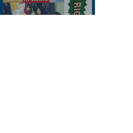
2026.08.13 |【観覧】JUST
RIGHT!! vol.26
2026.08.15 |【観覧】夜）
『巷のmyストーリー/センタ
ー"訳"フラッシュ⚡️後編』