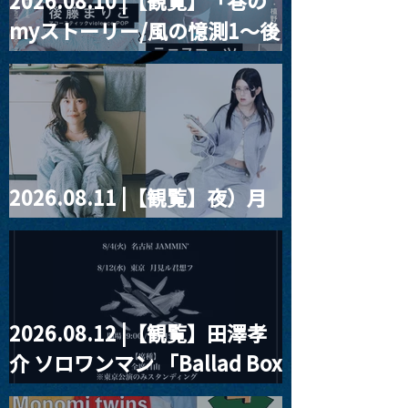
2026.08.10 |【観覧】「巷の
myストーリー/風の憶測1～後
藤まりこアコースティック
violence POPとテニスコー
ツ」
2026.08.11 |【観覧】夜）月
見ル君想フpre. Sugar Shock
2026.08.12 |【観覧】田澤孝
介 ソロワンマン 「Ballad Box
2026」