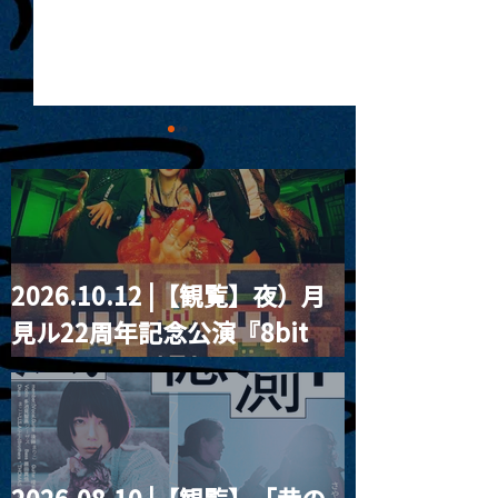
2026.10.12 |【観覧】夜）月
MoonRomantic
2021.03.20夜
見ル22周年記念公演『8bit
Channel1周年記念Live
『Payrin’s 桜
誕祭「卍解・千
strawberry』
餅」』