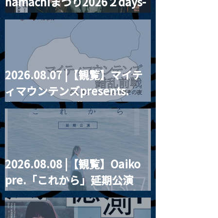
hamachiまつり2026２days-
Channel1周年記念Live
『Payrin’s 桜
誕祭「卍解・千
月見ル君想フ編②
餅」』
2026.08.07 |【観覧】マイテ
ィマウンテンズpresents.
“HALL-IN-ONE”
2026.08.08 |【観覧】Oaiko
pre.「これから」延期公演
Blurred City Lights × 17歳
とベルリンの壁