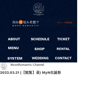
ログイン / 新規登録
ABOUT
SCHEDULE
TICKET
MENU
SHOP
RENTAL
SYSTEM
WEDDING
CONTACT
MoonRomantic-Channel
2022.03.21 |【観覧】昼) MyN生誕祭