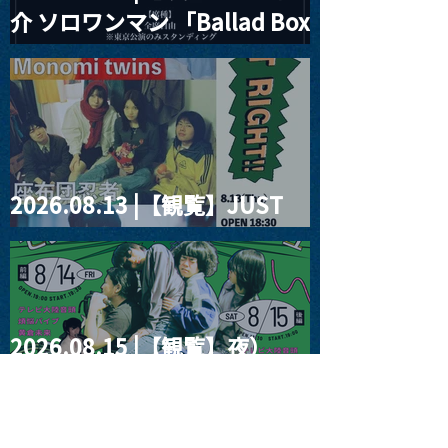
介 ソロワンマン 「Ballad Box
2026」
2026.08.13 |【観覧】JUST
RIGHT!! vol.26
2026.08.15 |【観覧】夜）
『巷のmyストーリー/センタ
ー"訳"フラッシュ⚡️後編』