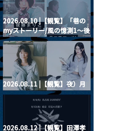
2026.08.10 |【観覧】「巷の
myストーリー/風の憶測1～後
藤まりこアコースティック
violence POPとテニスコー
ツ」
2026.08.11 |【観覧】夜）月
見ル君想フpre. Sugar Shock
2026.08.12 |【観覧】田澤孝