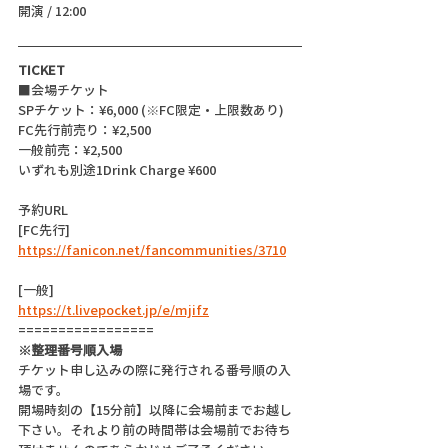
開演 / 12:00 
TICKET
■会場チケット
SPチケット：¥6,000 (※FC限定・上限数あり)
FC先行前売り：¥2,500
一般前売：¥2,500
いずれも別途1Drink Charge ¥600
予約URL 
[FC先行]
https://fanicon.net/fancommunities/3710
[一般]
https://t.livepocket.jp/e/mjifz
=================
※整理番号順入場
チケット申し込みの際に発行される番号順の入
場です。
開場時刻の【15分前】以降に会場前までお越し
下さい。それより前の時間帯は会場前でお待ち