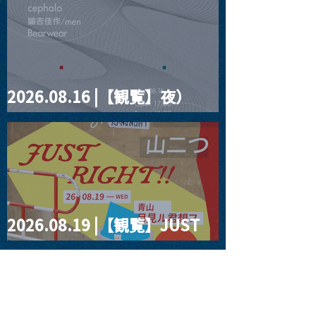
2026.08.16 |【観覧】夜）
four dots vol.2
2026.08.19 |【観覧】JUST
RIGHT!! vol.27