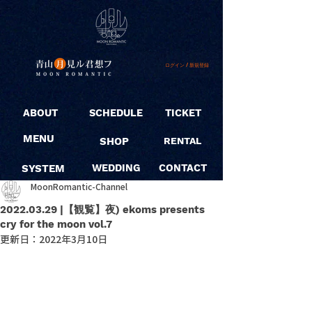
ログイン / 新規登録
ABOUT
SCHEDULE
TICKET
MENU
SHOP
RENTAL
SYSTEM
WEDDING
CONTACT
MoonRomantic-Channel
2022.03.29 |【観覧】夜) ekoms presents
cry for the moon vol.7
更新日：
2022年3月10日