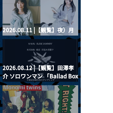
violence POPとテニスコー
ツ」
2026.08.11 |【観覧】夜）月
見ル君想フpre. Sugar Shock
2026.08.12 |【観覧】田澤孝
介 ソロワンマン 「Ballad Box
2026」