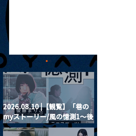
2026.08.10 |【観覧】「巷の
MoonRomantic
2021.03.20夜
myストーリー/風の憶測1～後
Channel1周年記念Live
『Payrin’s 桜
誕祭「卍解・千
藤まりこアコースティック
餅」』