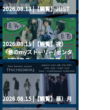
2026.08.13 |【観覧】JUST
RIGHT!! vol.26
2026.08.15 |【観覧】夜）
『巷のmyストーリー/センタ
ー"訳"フラッシュ⚡️後編』
2026.08.15 |【観覧】昼）月
見ルpre.『POLYHEDRON』