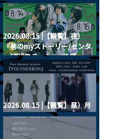
RIGHT!! vol.26
2026.08.15 |【観覧】夜）
『巷のmyストーリー/センタ
ー"訳"フラッシュ⚡️後編』
2026.08.15 |【観覧】昼）月
見ルpre.『POLYHEDRON』