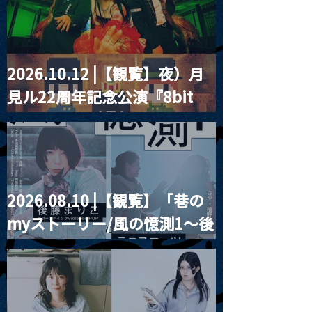
2026.10.12 |【観覧】夜）月
MoonRomantic
2021.03.20夜
見ル22周年記念公演『8bit
Channel1周年記念Live
『Payrin’s 桜
誕祭「卍解・千
strawberry』
餅」』
2026.08.10 |【観覧】「巷の
myストーリー/風の憶測1～後
藤まりこアコースティック
violence POPとテニスコー
ツ」