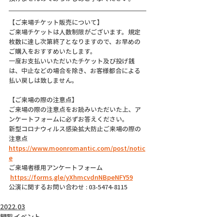
【ご来場チケット販売について】
ご来場チケットは人数制限がございます。規定
枚数に達し次第終了となりますので、お早めの
ご購入をおすすめいたします。
一度お支払いいただいたチケット及び投げ銭
は、中止などの場合を除き、お客様都合による
払い戻しは致しません。
【ご来場の際の注意点】
ご来場の際の注意点をお読みいただいた上、ア
ンケートフォームに必ずお答えください。
新型コロナウィルス感染拡大防止ご来場の際の
注意点
https://www.moonromantic.com/post/notic
e
ご来場者様用アンケートフォーム
https://forms.gle/yXhmcvdnNBpeNFY59
公演に関するお問い合わせ : 03-5474-8115
2022.03
観覧イベント