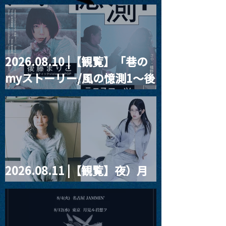
Blurred City Lights × 17歳
とベルリンの壁
2026.08.10 |【観覧】「巷の
myストーリー/風の憶測1～後
藤まりこアコースティック
violence POPとテニスコー
ツ」
2026.08.11 |【観覧】夜）月
見ル君想フpre. Sugar Shock