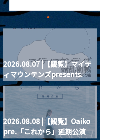
2026.08.07 |【観覧】マイテ
MoonRomantic
2021.03.09 
ィマウンテンズpresents.
Channel1周年記念Live
信】himarz (
“HALL-IN-ONE”
2026.08.08 |【観覧】Oaiko
pre.「これから」延期公演