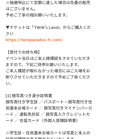
※抽選申込にて定数に達した場合は先着の販売
はございません。
予めご了承の程お願いいたします。
▼チケットは「TWiN’s Land」からご購入くだ
さい
https://twinparadox-fc.com/
【受付での持ち物】
イベント当日はご本人様確認をさせていただき
ますので、下記ご持参お願いいたします。
ご本人確認が取れなかった場合にはご入場をお
断りさせていただきますので予めご了承くださ
い。
[1] 顔写真つき身分証明書
顔写真付き学生証 ／ パスポート・顔写真付き住
民基本台帳カード ／ 顔写真付きマイナンバーカ
ード ／ 運転免許証 ／ 顔写真入りクレジットカ
ード ／ 在留カード（外国人登録証明書）
※学生証・住民基本台帳カードは写真と本人の
住所が確認出来る物のみといたします。