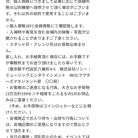
合、個人情報につきまして必要に応じて保健所
等の公的機関へ提供させて頂く場合がございま
す。それ以外の目的で使用することはございま
せん。
※個人情報はFC会員情報にて確認致します。
・入場時や客席を含む会場内の映像・写真が公
開されることがありますご了承ください。
・スタンド花・アレンジ花はお受取出来ませ
ん。
差し入れ、お手紙等頂く場合には、お手数です
が事務所までお送り頂けましたら幸いです。
（東京都千代田区六番町4-5　株式会社ソニー・
ミュージックエンタテインメント　RED/アクタ
ーズマネジメント部　〇〇宛）
・お客様のご迷惑となる行為、大きなお手荷物
(3方合計150センチ程度をこえるもの)のお持込
みはご遠慮ください。
　(予め、お手荷物はコインロッカーなどにお預
けください。)
・会場周辺での入り待ち・出待ち行為について
は、会場近隣のご迷惑になりますので禁止とさ
せて頂きます。
・当日の事故・混乱防止のため、イベントでは