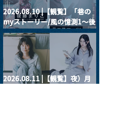
2026.08.10 |【観覧】「巷の
MoonRomantic
2021.03.20夜
myストーリー/風の憶測1～後
Channel1周年記念Live
『Payrin’s 桜
誕祭「卍解・千
藤まりこアコースティック
餅」』
violence POPとテニスコー
ツ」
2026.08.11 |【観覧】夜）月
見ル君想フpre. Sugar Shock
2026.08.12 |【観覧】田澤孝
介 ソロワンマン 「Ballad Box