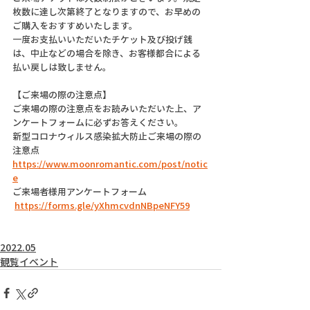
枚数に達し次第終了となりますので、お早めの
ご購入をおすすめいたします。
一度お支払いいただいたチケット及び投げ銭
は、中止などの場合を除き、お客様都合による
払い戻しは致しません。
【ご来場の際の注意点】
ご来場の際の注意点をお読みいただいた上、ア
ンケートフォームに必ずお答えください。
新型コロナウィルス感染拡大防止ご来場の際の
注意点
https://www.moonromantic.com/post/notic
e
ご来場者様用アンケートフォーム
https://forms.gle/yXhmcvdnNBpeNFY59
2022.05
観覧イベント