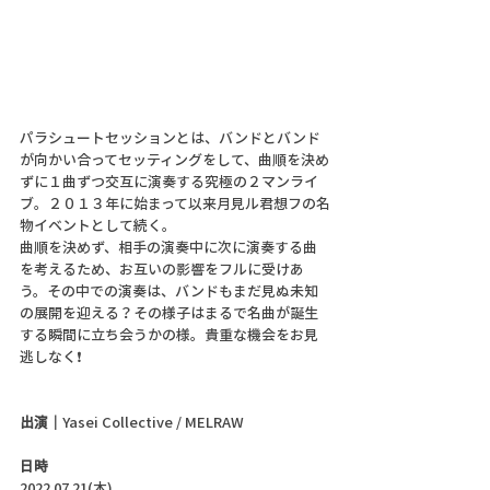
パラシュートセッションとは、バンドとバンド
が向かい合ってセッティングをして、曲順を決め
ずに１曲ずつ交互に演奏する究極の２マンライ
ブ。２０１３年に始まって以来月見ル君想フの名
物イベントとして続く。
曲順を決めず、相手の演奏中に次に演奏する曲
を考えるため、お互いの影響をフルに受けあ
う。その中での演奏は、バンドもまだ見ぬ未知
の展開を迎える？その様子はまるで名曲が誕生
する瞬間に立ち会うかの様。貴重な機会をお見
逃しなく❗
出演｜
Yasei Collective / MELRAW
日時
2022.07.21(木)