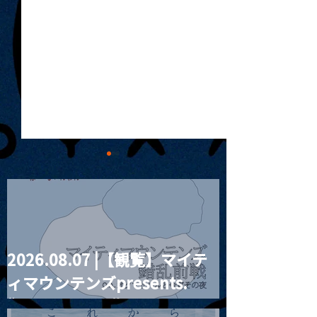
2026.08.07 |【観覧】マイテ
MoonRomantic
2021.03.09 
ィマウンテンズpresents.
Channel1周年記念Live
信】himarz (
“HALL-IN-ONE”