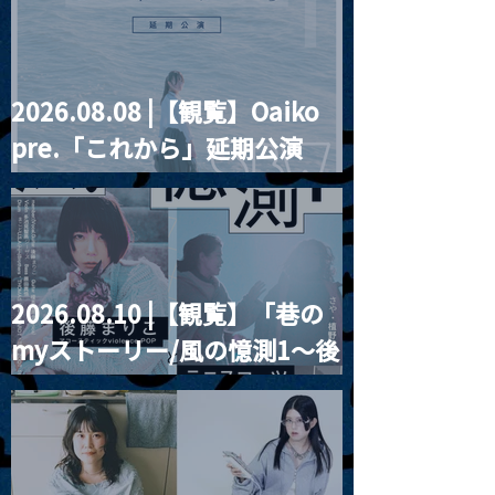
2026.08.08 |【観覧】Oaiko
pre.「これから」延期公演
Blurred City Lights × 17歳
とベルリンの壁
2026.08.10 |【観覧】「巷の
myストーリー/風の憶測1～後
藤まりこアコースティック
violence POPとテニスコー
ツ」