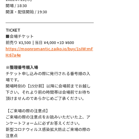
開場 / 18:30
開演・配信開始 / 19:30 
TICKET
■会場チケット
前売り ¥3,500  | 当日 ¥4,000 +1D ¥600
https://moonromantic.zaiko.io/buy/1sIW:mF
H:67a4e
※整理番号順入場
チケット申し込みの際に発行される番号順の入
場です。
開場時刻の【15分前】以降に会場前までお越し
下さい。それより前の時間帯は会場前でお待ち
頂けませんのであらかじめご了承ください。
【ご来場の際の注意点】
ご来場の際の注意点をお読みいただいた上、ア
ンケートフォームに必ずお答えください。
新型コロナウィルス感染拡大防止ご来場の際の
注意点