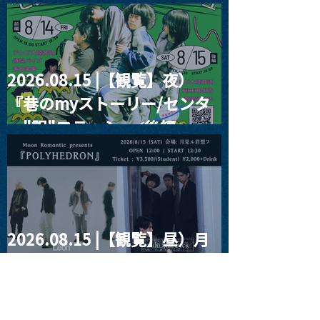
RIGHT!! vol.26
2026.08.15 |【観覧】夜）
『巷のmyストーリー/センタ
ー"訳"フラッシュ⚡️後編』
2026.08.15 |【観覧】昼）月
見ルpre.『POLYHEDRON』