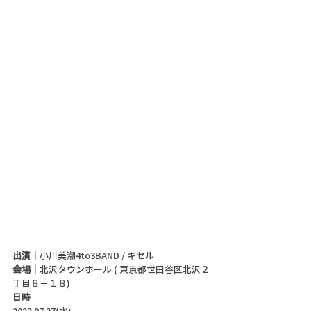
出演｜
小川美潮4to3BAND / キセル
会場｜
北沢タウンホール ( 東京都世田谷区北沢２
丁目８−１８)
日時
2022.07.27(水)