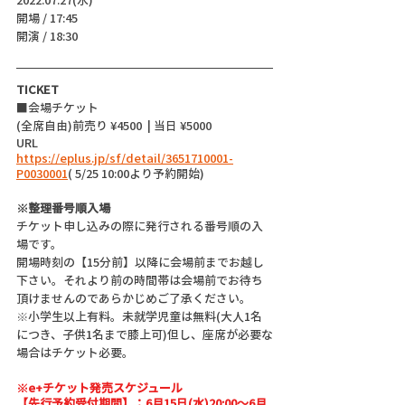
開場 / 17:45
開演 / 18:30 
TICKET
■会場チケット
(全席自由)前売り ¥4500  | 当日 ¥5000 
URL
https://eplus.jp/sf/detail/3651710001-
P0030001
( 5/25 10:00より予約開始)
※整理番号順入場
チケット申し込みの際に発行される番号順の入
場です。
開場時刻の【15分前】以降に会場前までお越し
下さい。それより前の時間帯は会場前でお待ち
頂けませんのであらかじめご了承ください。
※小学生以上有料。未就学児童は無料(大人1名
につき、子供1名まで膝上可)但し、座席が必要な
場合はチケット必要。
※e+チケット発売スケジュール
【先行予約受付期間】：6月15日(水)20:00～6月