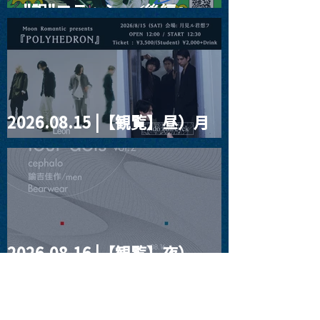
ー"訳"フラッシュ⚡️後編』
2026.08.15 |【観覧】昼）月
見ルpre.『POLYHEDRON』
2026.08.16 |【観覧】夜）
four dots vol.2