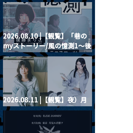
2026.08.10 |【観覧】「巷の
MoonRomantic
2021.03.20夜
myストーリー/風の憶測1～後
Channel1周年記念Live
『Payrin’s 桜
誕祭「卍解・千
藤まりこアコースティック
餅」』
violence POPとテニスコー
ツ」
2026.08.11 |【観覧】夜）月
見ル君想フpre. Sugar Shock