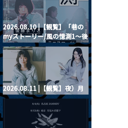
とベルリンの壁
2026.08.10 |【観覧】「巷の
myストーリー/風の憶測1～後
藤まりこアコースティック
violence POPとテニスコー
ツ」
2026.08.11 |【観覧】夜）月
見ル君想フpre. Sugar Shock