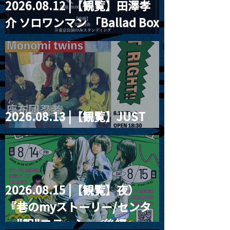
2026.08.12 |【観覧】田澤孝
介 ソロワンマン 「Ballad Box
2026」
2026.08.13 |【観覧】JUST
RIGHT!! vol.26
2026.08.15 |【観覧】夜）
『巷のmyストーリー/センタ
ー"訳"フラッシュ⚡️後編』