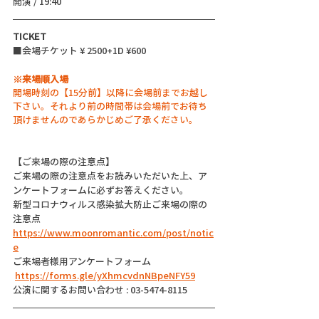
開演 / 19:40 
TICKET
■会場チケット ¥ 2500+1D ¥600
※来場順入場
開場時刻の【15分前】以降に会場前までお越し
下さい。それより前の時間帯は会場前でお待ち
頂けませんのであらかじめご了承ください。
【ご来場の際の注意点】
ご来場の際の注意点をお読みいただいた上、ア
ンケートフォームに必ずお答えください。
新型コロナウィルス感染拡大防止ご来場の際の
注意点
https://www.moonromantic.com/post/notic
e
ご来場者様用アンケートフォーム
https://forms.gle/yXhmcvdnNBpeNFY59
公演に関するお問い合わせ : 03-5474-8115