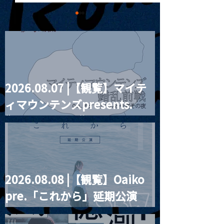
2026.08.07 |【観覧】マイテ
MoonRomantic
2021.03.20夜
ィマウンテンズpresents.
Channel1周年記念Live
『Payrin’s 桜
誕祭「卍解・千
“HALL-IN-ONE”
餅」』
2026.08.08 |【観覧】Oaiko
pre.「これから」延期公演
Blurred City Lights × 17歳