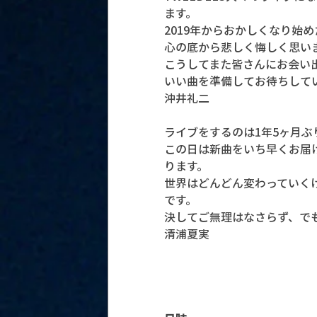
ます。
2019年からおかしくなり始
心の底から悲しく悔しく思い
こうしてまた皆さんにお会い
いい曲を準備してお待ちして
沖井礼二
ライブをするのは1年5ヶ月
この日は新曲をいち早くお届
ります。
世界はどんどん変わっていく
です。
決してご無理はなさらず、で
清浦夏実