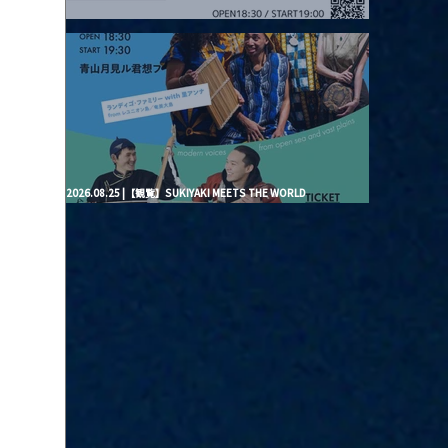
2026.08.20 |【観覧】月見ル君想フpre. “Brand New Moon #3”
2026.08.25 |【観覧】SUKIYAKI MEETS THE WORLD
presentsLINDIGO FAMILY with ANNA SATO, ODUCHU modern
voices from open sea and vast plains