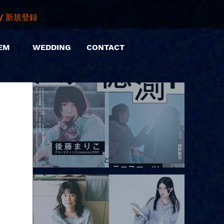
/ 新規登録
EM
WEDDING
CONTACT
2026.08.10 |【観覧】「巷のmyストーリー/風の憶測1～後藤まりこ
アコースティックviolence POPとテニスコーツ」