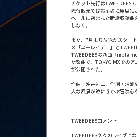
チケット先行はTWEEDEES 
先行販売では希望者に座席指
ベールに包まれた新譜収録曲
しなく。
また、7月より放送がスタート
メ「ユーレイデコ」とTWEE
TWEEDEESの新曲「meta
た楽曲で、TOKYO MXでの
が公開された。
作曲・沖井礼二、作詞・清浦夏
大な風景が瞼に浮かぶ冒険心
TWEEDEESコメント
TWEEDEES久々のライブ