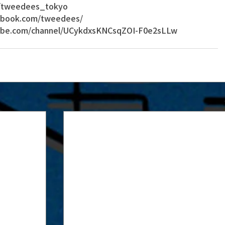
om/tweedees_tokyo 
cebook.com/tweedees/
tube.com/channel/UCykdxsKNCsqZOI-F0e2sLLw