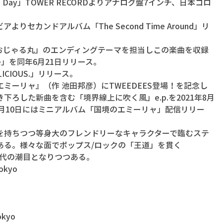
nter’s Day」TOWER RECORDよりアナログ盤7インチ、日本コロ
アよりセカンドアルバム「The Second Time Around」リ
テレ「おじゃる丸」のエンディングテーマを担当しこの楽曲を収録
de」を同年6月21日リリース。
ELICIOUS.」リリース。
ミーリャ』（作 池田邦彦）にTWEEDEES登場！を記念し
下ろした新曲を含む「境界線上に吹く風」e.p.を2021年8月
2月10日にはミニアルバム「国境のエミーリャ」配信リリー
を持ちつつ等身大のフレンドリーなキャラクターで臨むステ
ある。様々な面でポップス/ロックの「王道」を貫く
て時代の潮目となりつつある。
tokyo
okyo