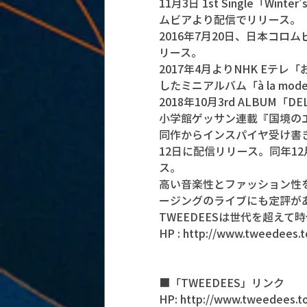
11月3日 1st Single「Wi
ムビアより配信でリリース。
2016年7月20日、日本コロムビ
リース。
2017年4月よりNHK E
したミニアルバム「à la mo
2018年10月3rd ALBUM「D
小学館ゲッサン連載『国境のエ
同作からインスパイヤ受け書き
12日に配信リリース。同年1
ス。
高い音楽性とファッション性
ージングのライブにも定評が
TWEEDEESは世代を超え
HP : http://www.tweedees.
■「TWEEDEES」リンク
HP: http://www.tweedees.t