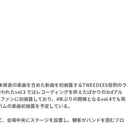
、完全未発表の楽曲を含めた新曲を初披露するTWEEDEES恒例のラ
行われたvol.3 ではレコーディングを終えたばかりの3rdアル
曲をファンに初披露しており、4年ぶりの開催となるvol.4でも現
バムの楽曲初披露を予定している。
て、会場中央にステージを設置し、観客がバンドを囲むフロ
。