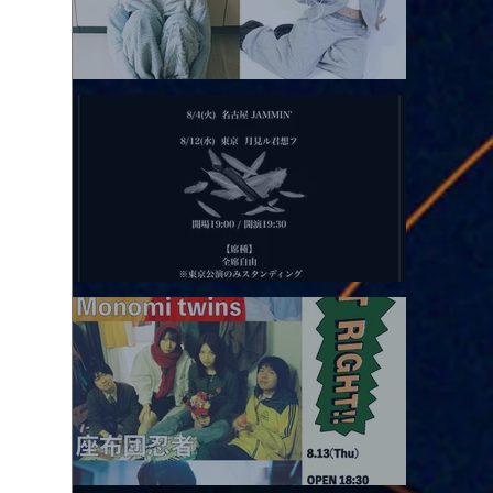
2026.08.11 |【観覧】夜）月見ル君想フpre. Sugar Shock
2026.08.12 |【観覧】田澤孝介 ソロワンマン 「Ballad Box 2026」