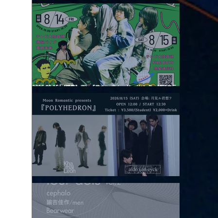
2026.08.13 |【観覧】JUST RIGHT!! vol.26
2026.08.15 |【観覧】夜）『巷のmyストーリー/センター"訳"フラ
ッシュ⚡️後編』
2026.08.15 |【観覧】昼）月見ルpre.『POLYHEDRON』