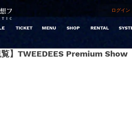
ログイン 
LE
TICKET
MENU
SHOP
RENTAL
SYST
【観覧】TWEEDEES Premium Show