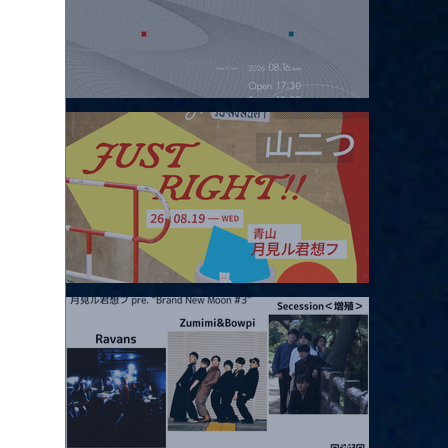
2026.08.16 |【観覧】夜）four dots vol.2
2026.08.19 |【観覧】JUST RIGHT!! vol.27