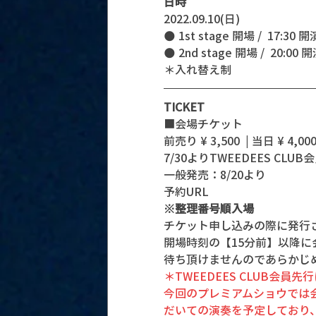
日時
2022.09.10(日)
🌑 1st stage 開場 /  17:30 開演
🌑 2nd stage 開場 /  20:00 開演
＊入れ替え制
TICKET
■会場チケット
前売り ¥ 3,500  | 当日 ¥ 4,000
7/30よりTWEEDEES CLU
一般発売：8/20より
予約URL 
※整理番号順入場
チケット申し込みの際に発行
開場時刻の【15分前】以降
待ち頂けませんのであらかじ
＊TWEEDEES CLUB会
今回のプレミアムショウでは
だいての演奏を予定しており