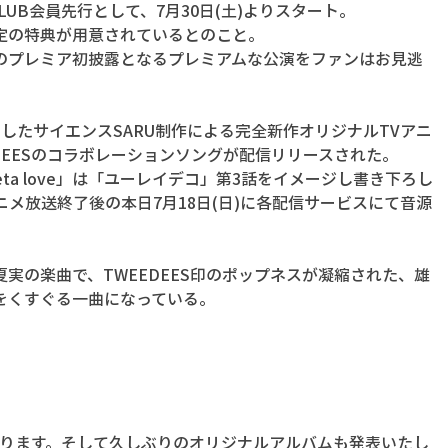
CLUB会員先行として、7月30日(土)よりスタート。
定の特典が用意されているとのこと。
のプレミア初披露となるプレミアムな公演をファンはお見逃
したサイエンスSARU制作による完全新作オリジナルTVアニ
DEESのコラボレーションソングが配信リリースされた。
 meta love」は「ユーレイデコ」第3話をイメージし書き下ろし
アニメ放送終了後の本日7月18日(日)に各配信サービスにて音源
実の楽曲で、TWEEDEES印のポップネスが凝縮された、雄
をくすぐる一曲になっている。
になります。そして久しぶりのオリジナルアルバムも発表いたし