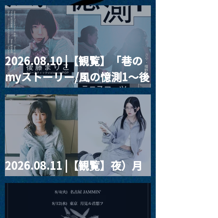
2026.08.10 |【観覧】「巷の
MoonRomantic
2021.03.09 
myストーリー/風の憶測1～後
Channel1周年記念Live
信】himarz (
藤まりこアコースティック
violence POPとテニスコー
ツ」
2026.08.11 |【観覧】夜）月
見ル君想フpre. Sugar Shock