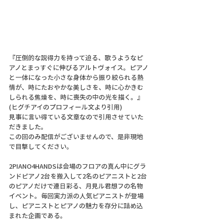
『圧倒的な説得力を持って迫る、歌うようなピ
アノとまっすぐに伸びるアルトヴォイス。ピアノ
と一体になった小さな身体から振り絞られる熱
情が、時にたおやかな美しさを、時に心かきむ
しられる焦燥を、時に喪失の中の光を描く。』
(ヒグチアイのプロフィール文より引用)
見事に言い得ている文章なので引用させていた
だきました。
この回のみ配信がございませんので、是非現地
で目撃してください。
2PIANO4HANDSは会場のフロアの真ん中にグラ
ンドピアノ2台を搬入して2名のピアニストと2台
のピアノだけで連日彩る、月見ル君想フの名物
イベント。毎回実力派の人気ピアニストが登場
し、ピアニストとピアノの魅力を存分に詰め込
まれた企画である。