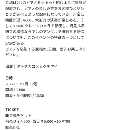
会場は2台のピアノをぐるっと囲むように座席が
配置され、ピアノの楽しみ方をお客様ひとりひ
とりが選べるような配置になっている。非常に
距離が近いので、大迫力の演奏が楽しめる。そ
して5.5Mのクレーンカメラを駆使し、月見ル君
想フの構造ならではのアングルで撮影する配信
についても、このイベントの特徴の一つとして
定評がある。
ピアノを堪能する至福の5日間。是非お楽しみく
ださい。
出演｜
タテタカコ×ヒグチアイ
日時
2022.09.19(月・祝)
開場 / 13:00
開演・配信開始 / 13:30
TICKET
■会場チケット 
前売り ¥ 4,500 | 当日 ¥ 5,000 +1D ¥700
販売URL 