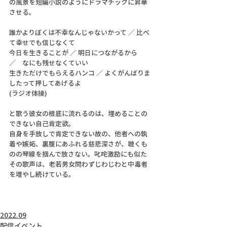
の風景を短編小説のようにドラマチックに昇華
させる。
誰かよりぼくは不幸なんじゃないかって ／ 比べ
て幸せでも信じなくて
今日を生きることが ／ 明日につながるから　
／　なにも残せなくていい
生きただけでもらえるハンコ ／ よくがんばりま
したって押してあげるよ
(ラジオ体操)
と歌う彼女の根底に流れるのは、埋めることの
できない自己肯定欲。
自身を手放しで肯定できない故の、他者への執
着や嫉妬、裏腹にあふれる慈悲深さが、聴くも
のの琴線を掴んで放さない。叱咤激励にも似た
その歌声は、老若男女問わずじわじわと中毒者
を増やし続けている。
2022.09
配信イベント