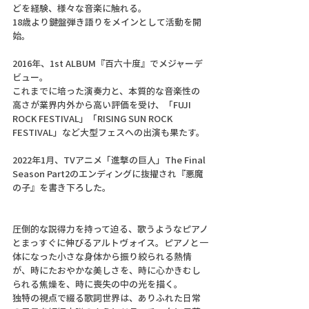
どを経験、様々な音楽に触れる。
18歳より鍵盤弾き語りをメインとして活動を開
始。
2016年、1st ALBUM『百六十度』でメジャーデ
ビュー。
これまでに培った演奏力と、本質的な音楽性の
高さが業界内外から高い評価を受け、「FUJI 
ROCK FESTIVAL」「RISING SUN ROCK 
FESTIVAL」など大型フェスへの出演も果たす。
2022年1月、TVアニメ「進撃の巨人」The Final 
Season Part2のエンディングに抜擢され『悪魔
の子』を書き下ろした。
圧倒的な説得力を持って迫る、歌うようなピアノ
とまっすぐに伸びるアルトヴォイス。ピアノと一
体になった小さな身体から振り絞られる熱情
が、時にたおやかな美しさを、時に心かきむし
られる焦燥を、時に喪失の中の光を描く。
独特の視点で綴る歌詞世界は、ありふれた日常