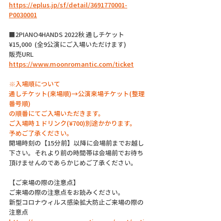
https://eplus.jp/sf/detail/3691770001-
P0030001
■2PIANO4HANDS 2022秋 通しチケット  
¥15,000  (全9公演にご入場いただけます)
販売URL 
https://www.moonromantic.com/ticket
※入場順について
通しチケット(来場順)→公演来場チケット(整理
番号順)
の順番にてご入場いただきます。
ご入場時１ドリンク(¥700)別途かかります。
予めご了承ください。
開場時刻の【15分前】以降に会場前までお越し
下さい。それより前の時間帯は会場前でお待ち
頂けませんのであらかじめご了承ください。
【ご来場の際の注意点】
ご来場の際の注意点をお読みください。
新型コロナウィルス感染拡大防止ご来場の際の
注意点